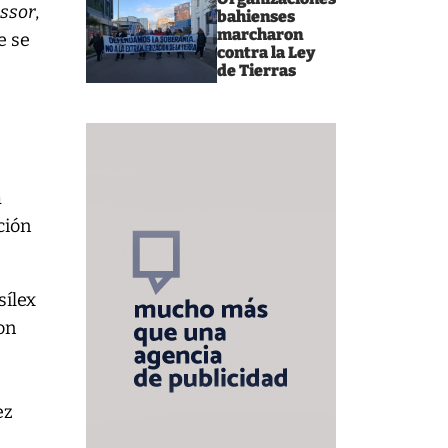
ssor
,
bahienses
marcharon
e se
contra la Ley
de Tierras
a
ción
sílex
on
ez