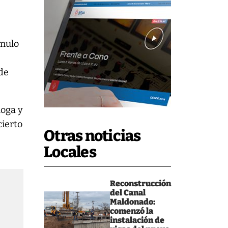
ómulo
 de
loga y
cierto
Otras noticias
Locales
Reconstrucción
del Canal
Maldonado:
comenzó la
instalación de