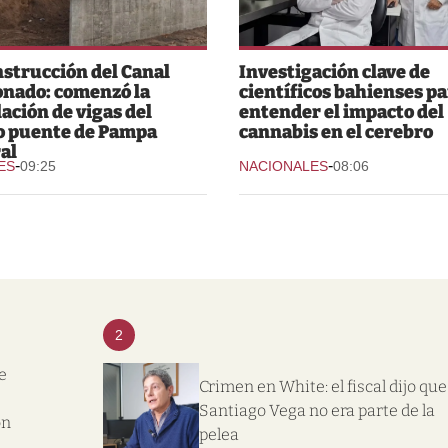
strucción del Canal
Investigación clave de
nado: comenzó la
científicos bahienses p
lación de vigas del
entender el impacto del
o puente de Pampa
cannabis en el cerebro
al
-
-
ES
09:25
NACIONALES
08:06
2
e
Crimen en White: el fiscal dijo que
Santiago Vega no era parte de la
on
pelea