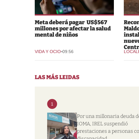
Meta deberá pagar US$567
Recon
millones por afectar la salud
Maldo
mental de niños
insta
nuev
Centr
-
VIDA Y OCIO
09:56
LOCAL
LAS MÁS LEIDAS
1
Por una millonaria deuda d
IOMA, IREL suspendió
prestaciones a personas c
discapacidad