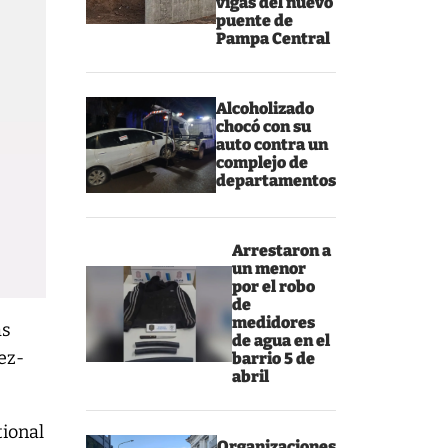
vigas del nuevo
puente de
Pampa Central
Alcoholizado
chocó con su
auto contra un
complejo de
departamentos
Arrestaron a
un menor
por el robo
de
medidores
as
de agua en el
ez-
barrio 5 de
abril
tional
Organizaciones