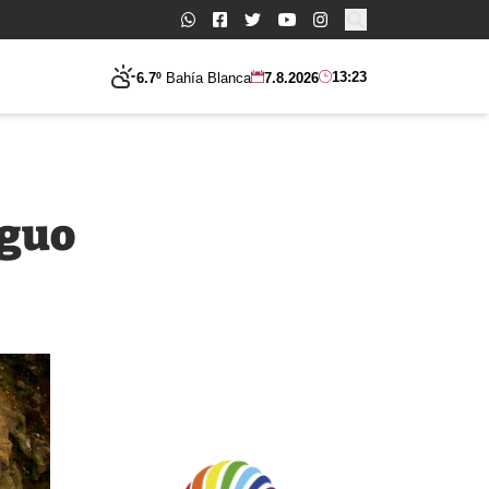
Buscar:
13:23
6.7º
Bahía Blanca
7.8.2026
iguo