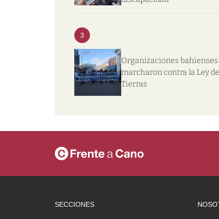
3
Organizaciones bahienses
marcharon contra la Ley d
Tierras
SECCIONES
NOSO