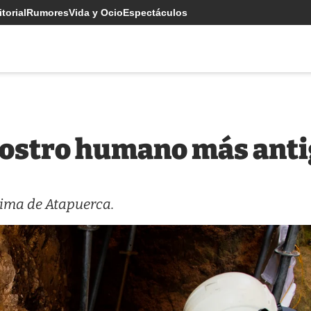
torial
Rumores
Vida y Ocio
Espectáculos
rostro humano más ant
 Sima de Atapuerca.