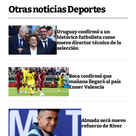
Otras noticias Deportes
Uruguay confirmó a un
histórico futbolista como
nuevo director técnico de la
selección
Boca confirmó que
mañana llegará al país
Enner Valencia
Almada será nuevo
refuerzo de River