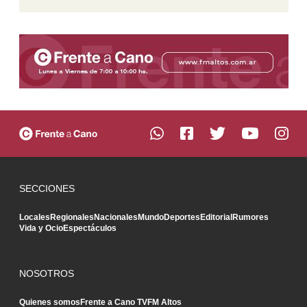
SECCIONES
Locales
Regionales
Nacionales
Mundo
Deportes
Editorial
Rumores
Vida y Ocio
Espectáculos
NOSOTROS
Quienes somos
Frente a Cano TV
FM Altos