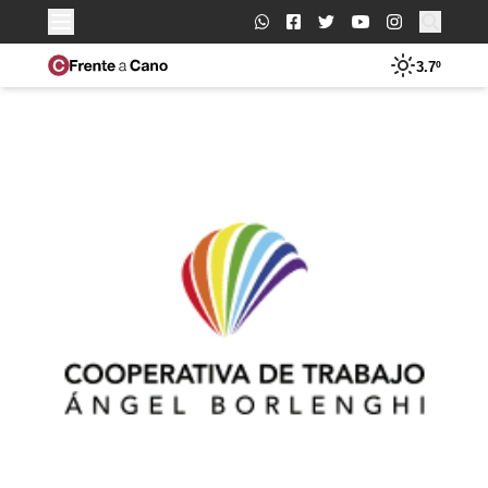
Buscar:
3.7º