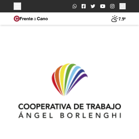
Buscar:
7.9º