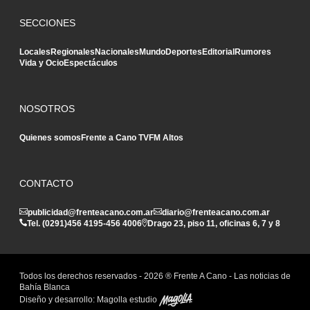
SECCIONES
Locales
Regionales
Nacionales
Mundo
Deportes
Editorial
Rumores
Vida y Ocio
Espectáculos
NOSOTROS
Quienes somos
Frente a Cano TV
FM Altos
CONTACTO
publicidad@frenteacano.com.ar
diario@frenteacano.com.ar
Tel. (0291)
456 4195
-
456 4006
Drago 23, piso 11, oficinas 6, 7 y 8
Todos los derechos reservados -
2026
® Frente A Cano - Las noticias de
Bahía Blanca
Diseño y desarrollo:
Magolla estudio