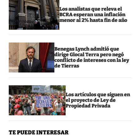
Los analistas que releva el
BCRA esperan una inflación
menor al 2% hasta fin de año
Benegas Lynch admitió que
dirige Glocal Terra pero negó
conflicto de intereses con la ley
de Tierras
Los artículos que siguen en
el proyecto de Ley de
Propiedad Privada
TE PUEDE INTERESAR