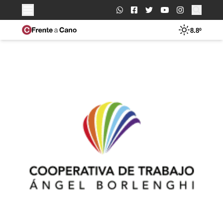
Buscar:
8.8º