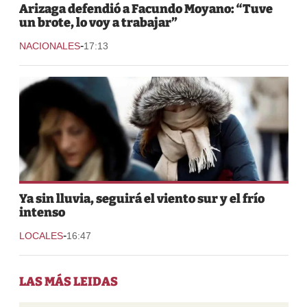
Arizaga defendió a Facundo Moyano: “Tuve
un brote, lo voy a trabajar”
-
NACIONALES
17:13
Ya sin lluvia, seguirá el viento sur y el frío
intenso
-
LOCALES
16:47
LAS MÁS LEIDAS