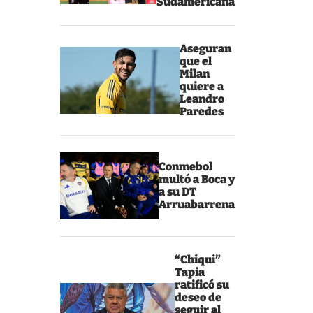
Sudamericana
Aseguran
que el
Milan
quiere a
Leandro
Paredes
Conmebol
multó a Boca y
a su DT
Arruabarrena
“Chiqui”
Tapia
ratificó su
deseo de
seguir al