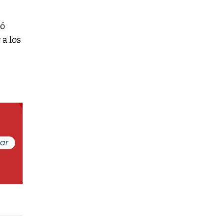
ró
 a los