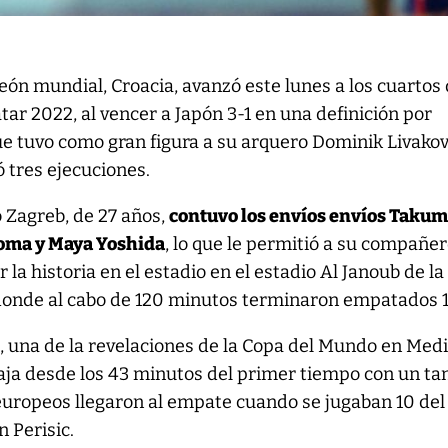
ón mundial, Croacia, avanzó este lunes a los cuartos
atar 2022, al vencer a Japón 3-1 en una definición por
e tuvo como gran figura a su arquero Dominik Livakov
ó tres ejecuciones.
o Zagreb, de 27 años,
contuvo los envíos envíos Taku
oma y Maya Yoshida
, lo que le permitió a su compañe
 la historia en el estadio en el estadio Al Janoub de la
 donde al cabo de 120 minutos terminaron empatados 1
o, una de la revelaciones de la Copa del Mundo en Med
aja desde los 43 minutos del primer tiempo con un ta
europeos llegaron al empate cuando se jugaban 10 del
n Perisic.