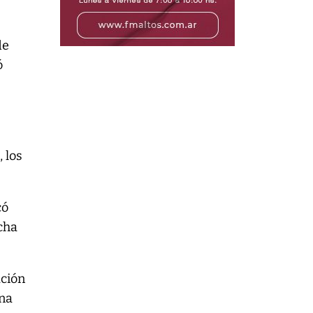
de
ó
 los
có
cha
ación
una