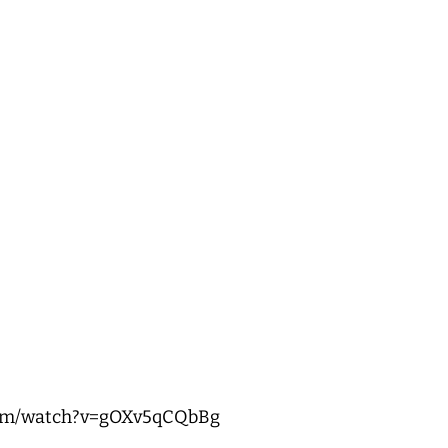
com/watch?v=gOXv5qCQbBg