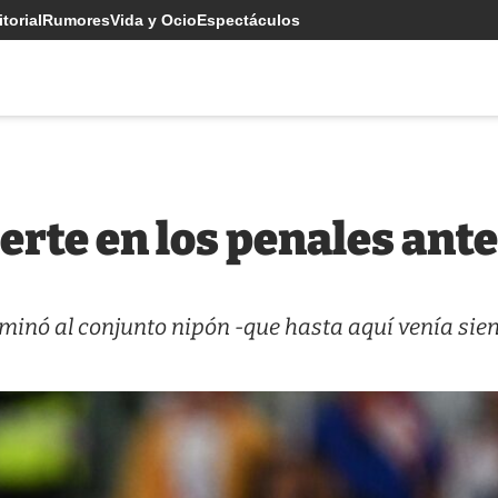
torial
Rumores
Vida y Ocio
Espectáculos
uerte en los penales ant
inó al conjunto nipón -que hasta aquí venía sien