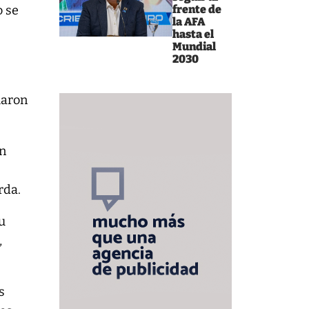
frente de
o se
la AFA
hasta el
Mundial
2030
haron
un
rda.
u
,
s