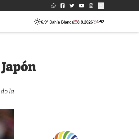
Buscar:
4:52
6.9º
Bahía Blanca
8.8.2026
e Japón
do la