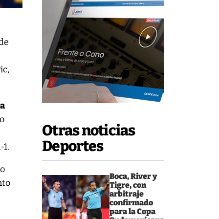
 de
ic,
ma
ro
Otras noticias
Deportes
-1.
io
Boca, River y
nto
Tigre, con
arbitraje
confirmado
para la Copa