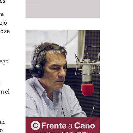
es.
on
ejó
c se
uego
a
n el
sic
lo