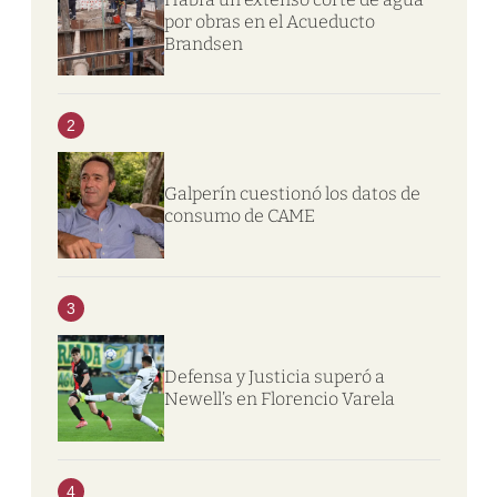
por obras en el Acueducto
Brandsen
2
Galperín cuestionó los datos de
consumo de CAME
3
Defensa y Justicia superó a
Newell’s en Florencio Varela
4