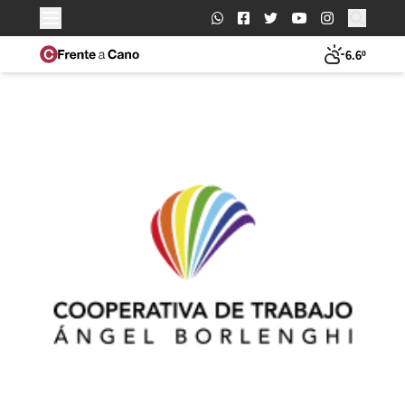
Buscar:
6.6º