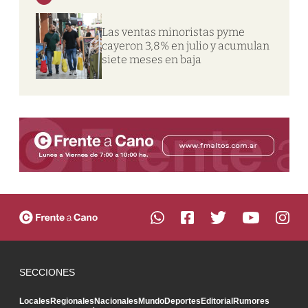
Las ventas minoristas pyme
cayeron 3,8% en julio y acumulan
siete meses en baja
SECCIONES
Locales
Regionales
Nacionales
Mundo
Deportes
Editorial
Rumores