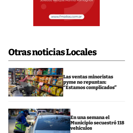
Otras noticias Locales
Las ventas minoristas
pyme no repuntan:
“Estamos complicados”
En una semana el
Municipio secuestró 118
vehículos