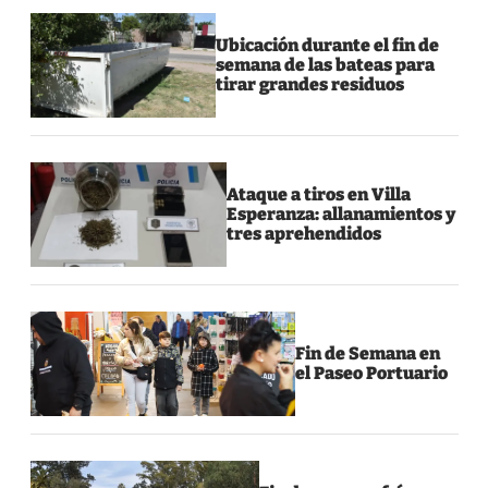
Ubicación durante el fin de
semana de las bateas para
tirar grandes residuos
Ataque a tiros en Villa
Esperanza: allanamientos y
tres aprehendidos
Fin de Semana en
el Paseo Portuario