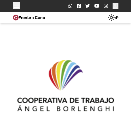
Buscar:
4º