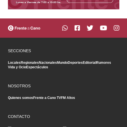
SECCIONES
Locales
Regionales
Nacionales
Mundo
Deportes
Editorial
Rumores
Vida y Ocio
Espectáculos
NOSOTROS
Quienes somos
Frente a Cano TV
FM Altos
CONTACTO