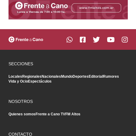
SECCIONES
Locales
Regionales
Nacionales
Mundo
Deportes
Editorial
Rumores
Vida y Ocio
Espectáculos
NOSOTROS
Quienes somos
Frente a Cano TV
FM Altos
CONTACTO