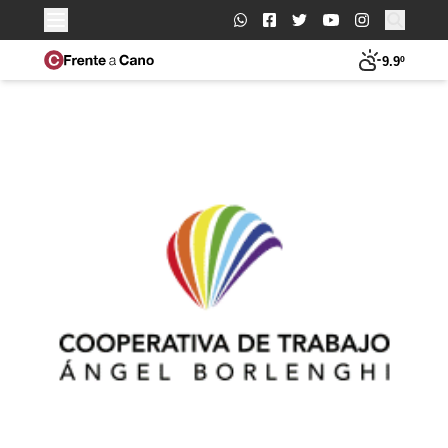
Buscar:
9.9º