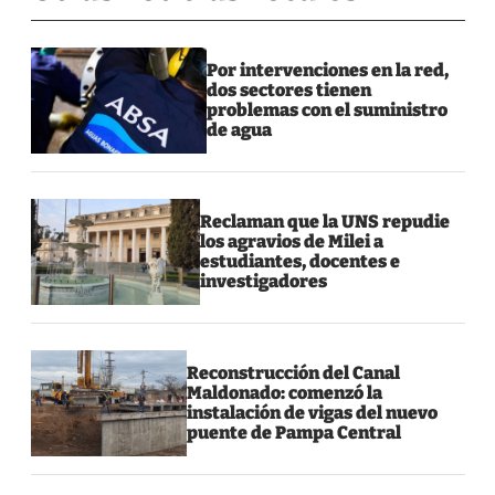
Por intervenciones en la red,
dos sectores tienen
problemas con el suministro
de agua
Reclaman que la UNS repudie
los agravios de Milei a
estudiantes, docentes e
investigadores
Reconstrucción del Canal
Maldonado: comenzó la
instalación de vigas del nuevo
puente de Pampa Central