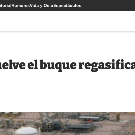
torial
Rumores
Vida y Ocio
Espectáculos
lve el buque regasifica