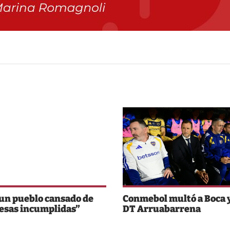
un pueblo cansado de
Conmebol multó a Boca y
esas incumplidas”
DT Arruabarrena