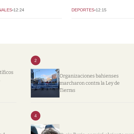
-
-
NALES
12:24
DEPORTES
12:15
2
tíficos
Organizaciones bahienses
l
marcharon contra la Ley de
Tierras
4