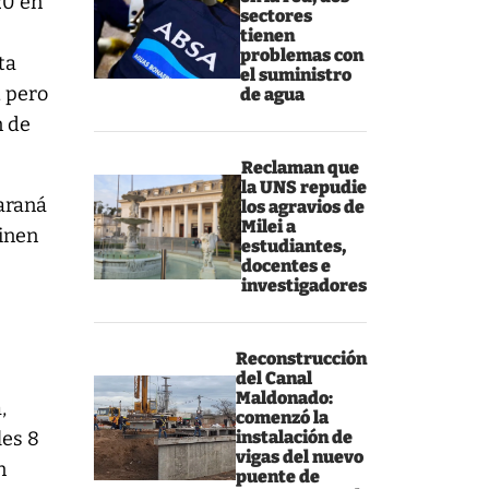
20 en
sectores
tienen
problemas con
ta
el suministro
, pero
de agua
n de
.
Reclaman que
la UNS repudie
Paraná
los agravios de
Milei a
minen
estudiantes,
docentes e
investigadores
Reconstrucción
del Canal
Maldonado:
,
comenzó la
les 8
instalación de
vigas del nuevo
n
puente de