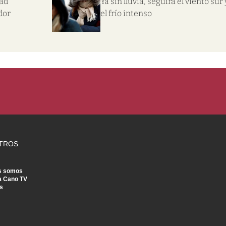
dad
Ya sin lluvia, seguirá el viento sur 
dor
el frío intenso
TROS
s somos
a Cano TV
s