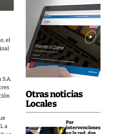
o, el
inal
 S.A.
tres
Otras noticias
ción
Locales
que
Por
L a
intervenciones
en la red, dos