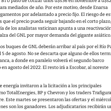
 de BTU pasó de cotizar unos u$s36 en noviembre a u$s
para mediados de año. Por este motivo, desde Enarsa
rgamentos por adelantado a precio fijo. El riesgo de es
que el precio pueda seguir bajando en el corto plazo
ía de los analistas vaticinan apunta a una reactivació
 alza del GNL por mayor demanda del gigante asiático
 los buques de GNL deberán arribar al país por el Río 
el 5 de agosto. No se descarta que alguno de ellos ter
lanca, a donde en paralelo volverá el segundo barco
 en agosto del 2022. El resto irá a Escobar, al noreste
 energía invitaron a la licitación a los principales
mo TotalEnergies, BP y Chevron y los traders Trafigura
re. Este martes se presentaron las ofertas y el miérco
énes son los ganadores. Los adjudicatarios recibirán u