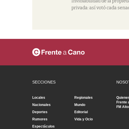
Inviolabilidad de la propie
privada: así votó cada sena
SECCIONES
NOSO
Locales
Regionales
Quiene
Frente 
Nacionales
Mundo
FM Alto
Deportes
Editorial
Rumores
Vida y Ocio
Espectáculos