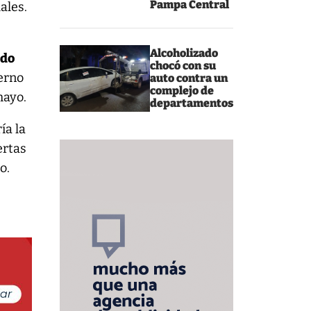
Pampa Central
ales.
Alcoholizado
ndo
chocó con su
ierno
auto contra un
complejo de
mayo.
departamentos
ía la
ertas
o.