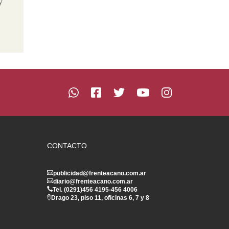
y
CONTACTO
publicidad@frenteacano.com.ar
diario@frenteacano.com.ar
Tel. (0291)
456 4195
-
456 4006
Drago 23, piso 11, oficinas 6, 7 y 8