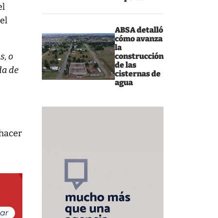
el
el
ABSA detalló
cómo avanza
la
s, o
construcción
de las
da de
cisternas de
agua
a
 hacer