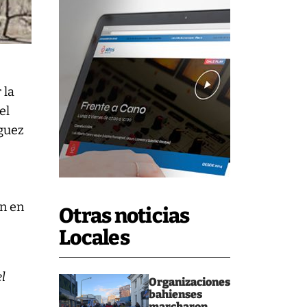
 la
el
íguez
e
ón en
Otras noticias
Locales
el
Organizaciones
bahienses
marcharon