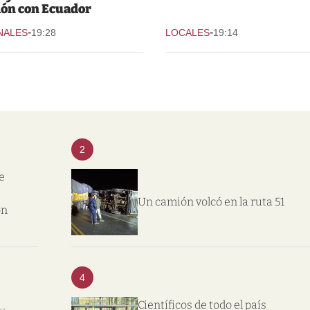
ión con Ecuador
-
-
NALES
19:28
LOCALES
19:14
2
e
Un camión volcó en la ruta 51
on
4
Científicos de todo el país