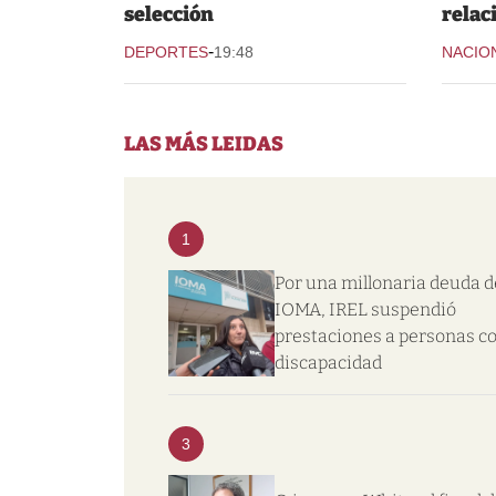
selección
relac
-
DEPORTES
19:48
NACIO
LAS MÁS LEIDAS
1
Por una millonaria deuda d
IOMA, IREL suspendió
prestaciones a personas c
discapacidad
3