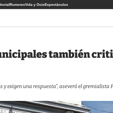
torial
Rumores
Vida y Ocio
Espectáculos
nicipales también critic
 y exigen una respuesta”, aseveró el gremialista 