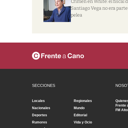
Crimen en White: el fiscal d
Santiago Vega no era parte 
pelea
SECCIONES
NOSO
Locales
Regionales
Quiene
Frente 
Nacionales
Mundo
FM Alto
Deportes
Editorial
Rumores
Vida y Ocio