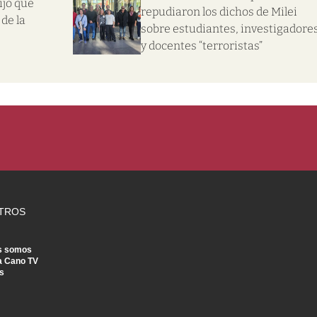
ijo que
repudiaron los dichos de Milei
de la
sobre estudiantes, investigadore
y docentes “terroristas”
TROS
s somos
a Cano TV
s