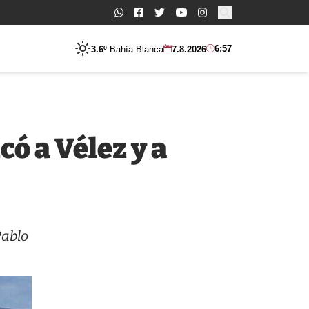
Buscar:
6:57
3.6º
Bahía Blanca
7.8.2026
ó a Vélez y a
Pablo