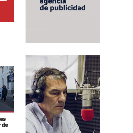
es
 de