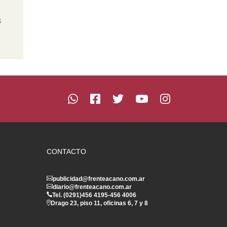
s
CONTACTO
publicidad@frenteacano.com.ar
diario@frenteacano.com.ar
Tel. (0291)
456 4195
-
456 4006
Drago 23, piso 11, oficinas 6, 7 y 8