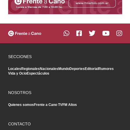
SECCIONES
Locales
Regionales
Nacionales
Mundo
Deportes
Editorial
Rumores
Vida y Ocio
Espectáculos
NOSOTROS
Quienes somos
Frente a Cano TV
FM Altos
CONTACTO