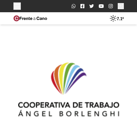
Buscar:
7.1º