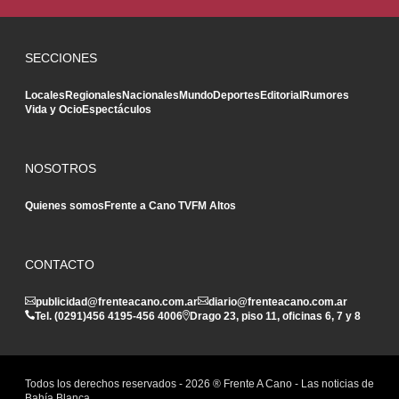
SECCIONES
Locales
Regionales
Nacionales
Mundo
Deportes
Editorial
Rumores
Vida y Ocio
Espectáculos
NOSOTROS
Quienes somos
Frente a Cano TV
FM Altos
CONTACTO
publicidad@frenteacano.com.ar
diario@frenteacano.com.ar
Tel. (0291)
456 4195
-
456 4006
Drago 23, piso 11, oficinas 6, 7 y 8
Todos los derechos reservados -
2026
® Frente A Cano - Las noticias de
Bahía Blanca