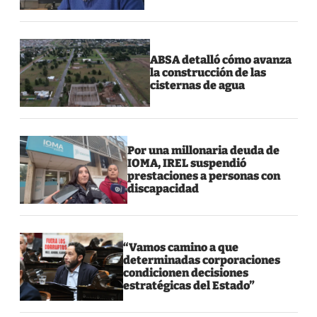
ABSA detalló cómo avanza
la construcción de las
cisternas de agua
Por una millonaria deuda de
IOMA, IREL suspendió
prestaciones a personas con
discapacidad
“Vamos camino a que
determinadas corporaciones
condicionen decisiones
estratégicas del Estado”