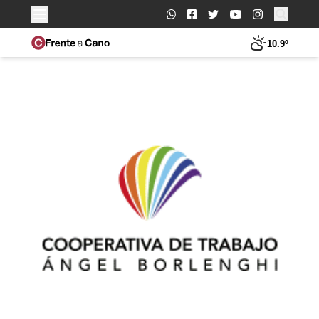
Buscar:
10.9º