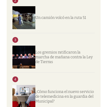
2
Un camión volcó en la ruta 51
3
Los gremios ratificaron la
marcha de mañana contra la Ley
de Tierras
4
¿Cómo funciona el nuevo servicio
de telemedicina en la guardia del
Municipal?