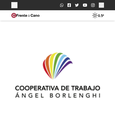
Buscar:
0.5º