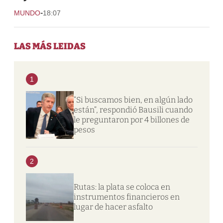
-
MUNDO
18:07
LAS MÁS LEIDAS
1
“Si buscamos bien, en algún lado
están”, respondió Bausili cuando
le preguntaron por 4 billones de
pesos
2
Rutas: la plata se coloca en
instrumentos financieros en
lugar de hacer asfalto