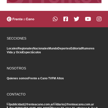
SECCIONES
Locales
Regionales
Nacionales
Mundo
Deportes
Editorial
Rumores
Vida y Ocio
Espectáculos
NOSOTROS
Quienes somos
Frente a Cano TV
FM Altos
CONTACTO
publicidad@frenteacano.com.ar
diario@frenteacano.com.ar