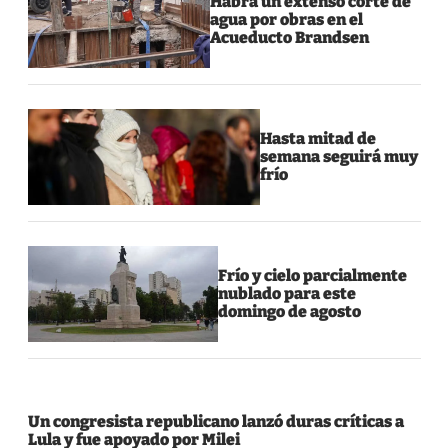
Habrá un extenso corte de
agua por obras en el
Acueducto Brandsen
Hasta mitad de
semana seguirá muy
frío
Frío y cielo parcialmente
nublado para este
domingo de agosto
Un congresista republicano lanzó duras críticas a
Lula y fue apoyado por Milei