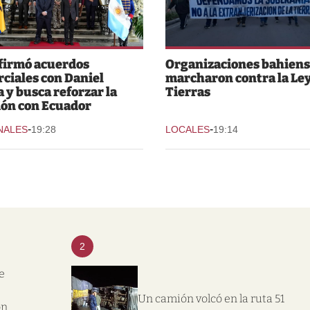
 firmó acuerdos
Organizaciones bahiens
ciales con Daniel
marcharon contra la Ley
 y busca reforzar la
Tierras
ión con Ecuador
-
-
NALES
19:28
LOCALES
19:14
2
e
Un camión volcó en la ruta 51
on