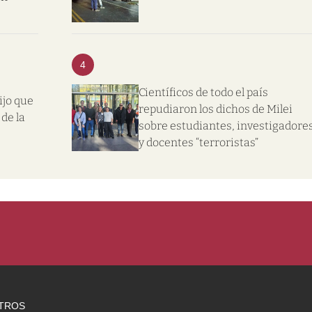
4
Científicos de todo el país
ijo que
repudiaron los dichos de Milei
de la
sobre estudiantes, investigadore
y docentes “terroristas”
TROS