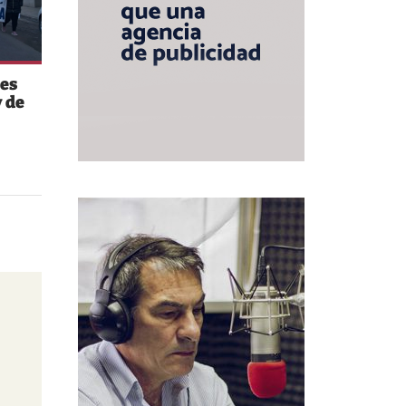
es
 de