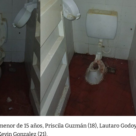
nor de 15 años, Priscila Guzmán (18), Lautaro Godoy 
Kevin Gonzalez (21).