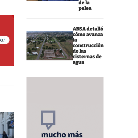
de la
pelea
ABSA detalló
cómo avanza
la
construcción
de las
cisternas de
agua