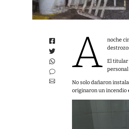
A
noche ci
destrozos
El titula
personal
No solo dañaron instala
originaron un incendio e