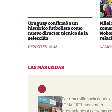
Uruguay confirmó a un
Milei
histórico futbolista como
comer
nuevo director técnico de la
Noboa
selección
relac
-
DEPORTES
19:48
NACIO
LAS MÁS LEIDAS
1
Por una millonaria deuda d
IOMA, IREL suspendió
prestaciones a personas c