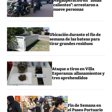
Megaoperativo en “zonas
calientes”: arrestaron a
nueve personas
Ubicación durante el fin de
semana de las bateas para
tirar grandes residuos
Ataque a tiros en Villa
Esperanza: allanamientos y
tres aprehendidos
Fin de Semana en
el Paseo Portuario