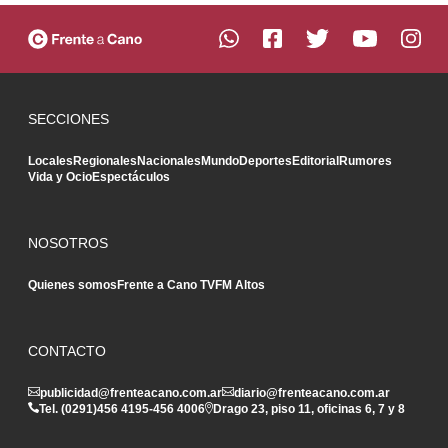
SECCIONES
Locales
Regionales
Nacionales
Mundo
Deportes
Editorial
Rumores
Vida y Ocio
Espectáculos
NOSOTROS
Quienes somos
Frente a Cano TV
FM Altos
CONTACTO
publicidad@frenteacano.com.ar
diario@frenteacano.com.ar
Tel. (0291)
456 4195
-
456 4006
Drago 23, piso 11, oficinas 6, 7 y 8