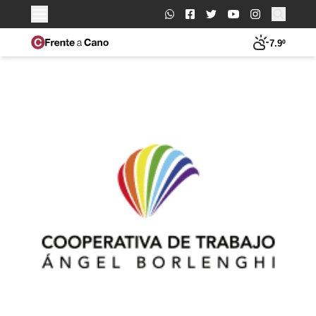
Buscar:
7.9º