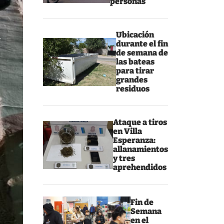
personas
Ubicación
durante el fin
de semana de
las bateas
para tirar
grandes
residuos
Ataque a tiros
en Villa
Esperanza:
allanamientos
y tres
aprehendidos
Fin de
Semana
en el