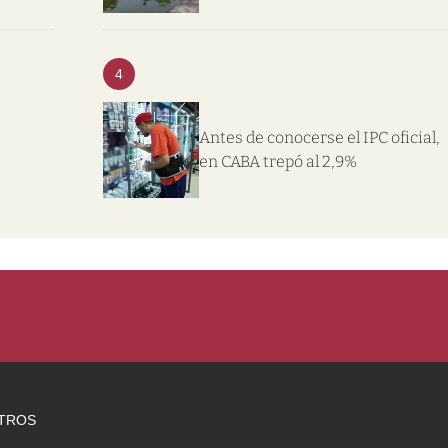
4
Antes de conocerse el IPC oficial,
en CABA trepó al 2,9%
TROS