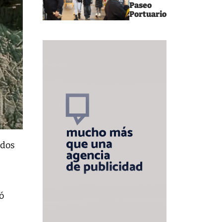
Paseo
Portuario
 dos
ó