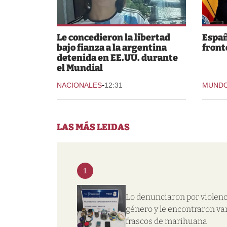
Le concedieron la libertad
Españ
bajo fianza a la argentina
fronte
detenida en EE.UU. durante
el Mundial
-
NACIONALES
12:31
MUND
LAS MÁS LEIDAS
1
Lo denunciaron por violenc
género y le encontraron va
frascos de marihuana