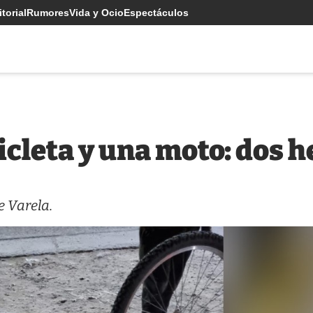
torial
Rumores
Vida y Ocio
Espectáculos
cleta y una moto: dos h
e Varela.