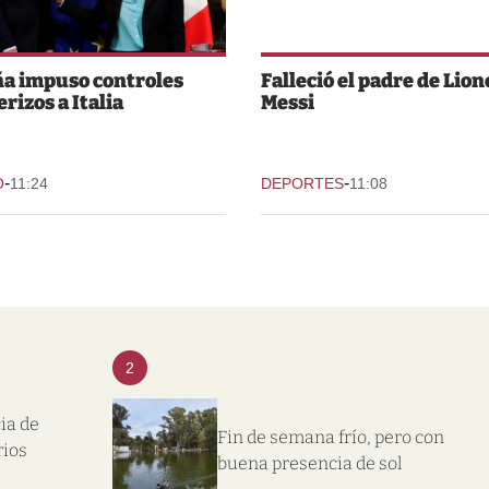
a impuso controles
Falleció el padre de Lion
rizos a Italia
Messi
-
-
O
11:24
DEPORTES
11:08
2
ia de
Fin de semana frío, pero con
rios
buena presencia de sol