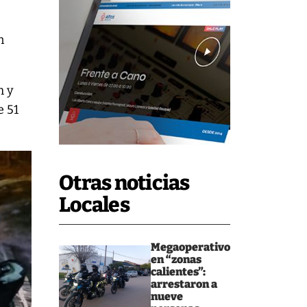
n
m y
e 51
Otras noticias
Locales
Megaoperativo
en “zonas
calientes”:
arrestaron a
nueve