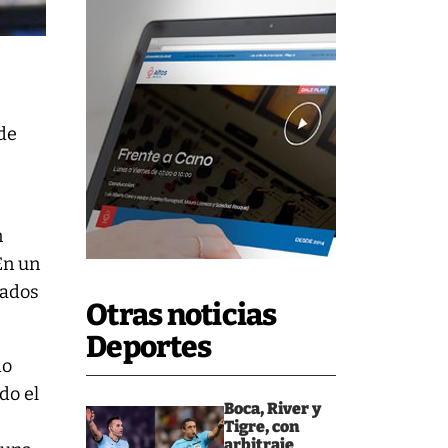
 de
n
En un
cados
Otras noticias
Deportes
do
do el
Boca, River y
Tigre, con
arbitraje