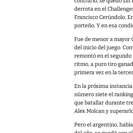
contrario, se quedó sin
derrota en el Challeng
Francisco Cerúndolo. En
porteño. Y en esa condi
Fue de menor a mayor Ce
del inicio del juego. Co
remontó en el segundo y
ritmo, a puro tiro gana
primera vez en la terce
En la próxima instancia
número siete el rankin
que batallar durante tr
Alex Molcan y superarlo 
Pero el argentino, hab