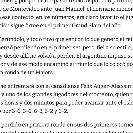
 ranking porque el año pasado sólo disputó un partido,
er de Montevideo ante Juan Manuel, el hermano menor
 ese contexto, en los números, era claro favorito el ju
ción sigue firme en el primer Grand Slam del año.
rúndolo, y todo tuvo que ver con lo que generó el re
menzó perdiendo en el primer set, pero, fiel a su estilo,
 desde allí, no volvió a perder. El argentino impuso s
dor y de ese modo encaminó el triunfo que lo colocó po
ra ronda de un Majors.
 se enfrentará con el canadiense Félix Auger-Aliassim
g y uno de los grandes jugadores del momento, quien 
es horas y dos minutos para poder avanzar ante el esl
por 3-6, 3-6, 6-3, 6-2 y 6-2.
ía perdido en primera ronda en sus dos primeros torne