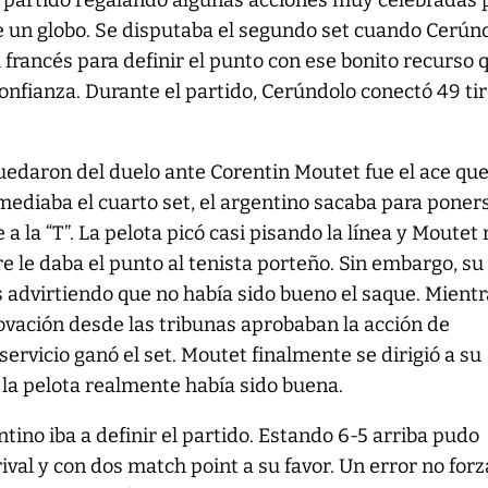
l partido regalando algunas acciones muy celebradas p
ue un globo. Se disputaba el segundo set cuando Cerún
 francés para definir el punto con ese bonito recurso 
onfianza. Durante el partido, Cerúndolo conectó 49 ti
uedaron del duelo ante Corentin Moutet fue el ace que
omediaba el cuarto set, el argentino sacaba para poner
 a la “T”. La pelota picó casi pisando la línea y Moutet 
re le daba el punto al tenista porteño. Sin embargo, su 
 advirtiendo que no había sido bueno el saque. Mient
a ovación desde las tribunas aprobaban la acción de
ervicio ganó el set. Moutet finalmente se dirigió a su
la pelota realmente había sido buena.
entino iba a definir el partido. Estando 6-5 arriba pudo
ival y con dos match point a su favor. Un error no for