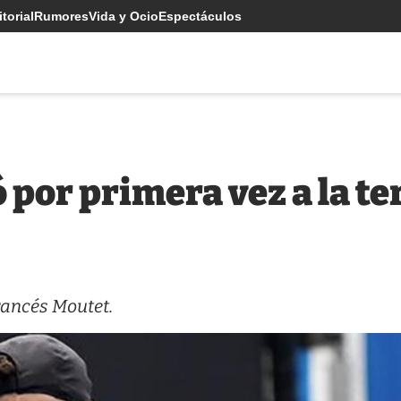
torial
Rumores
Vida y Ocio
Espectáculos
por primera vez a la te
francés Moutet.