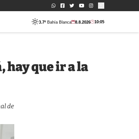
Buscar:
10:05
3.7º
Bahía Blanca
8.8.2026
 hay que ir a la
al de