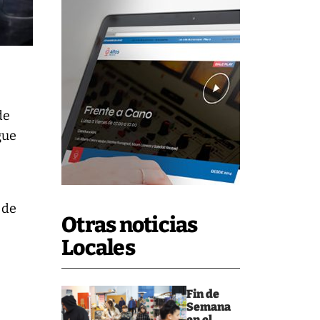
de
gue
 de
Otras noticias
Locales
Fin de
Semana
en el