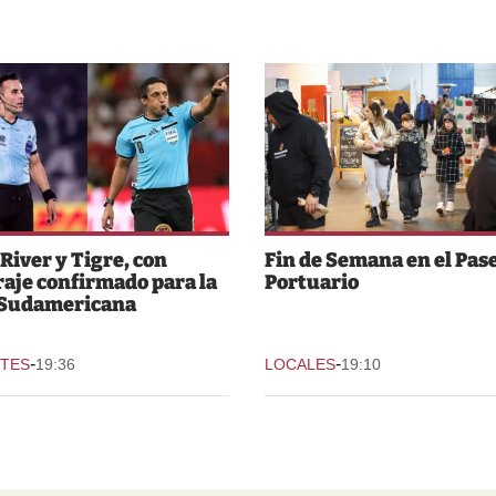
 River y Tigre, con
Fin de Semana en el Pas
raje confirmado para la
Portuario
 Sudamericana
-
-
TES
19:36
LOCALES
19:10