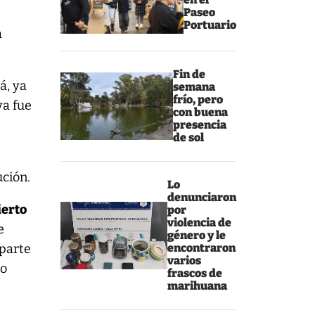
Paseo
Portuario
a
Fin de
á, ya
semana
frío, pero
ya fue
con buena
presencia
de sol
e
ción.
Lo
denunciaron
ierto
por
violencia de
e
género y le
 parte
encontraron
varios
co
frascos de
marihuana