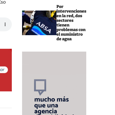
Eso
Por
intervenciones
en la red, dos
sectores
tienen
problemas con
el suministro
de agua