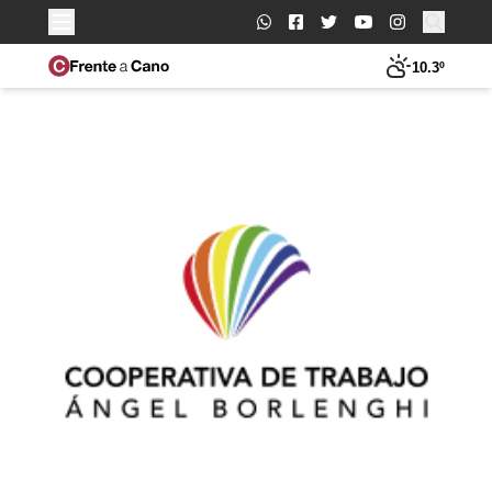
Buscar:
10.3º