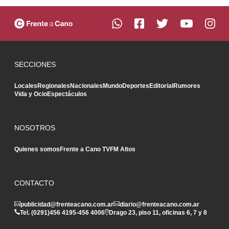
SECCIONES
Locales
Regionales
Nacionales
Mundo
Deportes
Editorial
Rumores
Vida y Ocio
Espectáculos
NOSOTROS
Quienes somos
Frente a Cano TV
FM Altos
CONTACTO
publicidad@frenteacano.com.ar
diario@frenteacano.com.ar
Tel. (0291)
456 4195
-
456 4006
Drago 23, piso 11, oficinas 6, 7 y 8