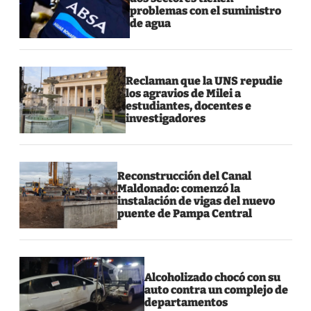
problemas con el suministro
de agua
Reclaman que la UNS repudie
los agravios de Milei a
estudiantes, docentes e
investigadores
Reconstrucción del Canal
Maldonado: comenzó la
instalación de vigas del nuevo
puente de Pampa Central
Alcoholizado chocó con su
auto contra un complejo de
departamentos