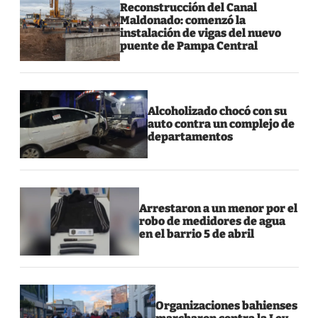
Reconstrucción del Canal
Maldonado: comenzó la
instalación de vigas del nuevo
puente de Pampa Central
Alcoholizado chocó con su
auto contra un complejo de
departamentos
Arrestaron a un menor por el
robo de medidores de agua
en el barrio 5 de abril
Organizaciones bahienses