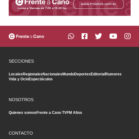
SECCIONES
Locales
Regionales
Nacionales
Mundo
Deportes
Editorial
Rumores
Vida y Ocio
Espectáculos
NOSOTROS
Quienes somos
Frente a Cano TV
FM Altos
CONTACTO