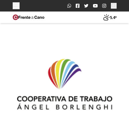
Buscar:
5.4º