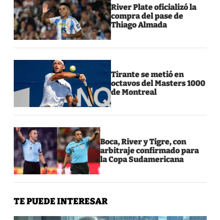
River Plate oficializó la
compra del pase de
Thiago Almada
Tirante se metió en
octavos del Masters 1000
de Montreal
Boca, River y Tigre, con
arbitraje confirmado para
la Copa Sudamericana
TE PUEDE INTERESAR