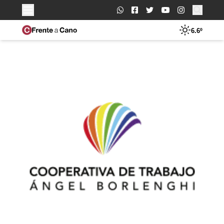
Buscar:
6.6º