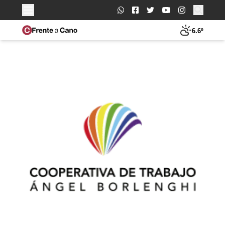
Buscar:
6.6º