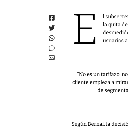
E
l subsecre
la quita d
desmedido”
usuarios a
“No es un tarifazo, 
cliente empieza a mirar 
de segmentac
Según Bernal, la decisió