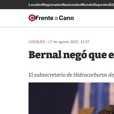
Locales
Regionales
Nacionales
Mundo
Deportes
Edi
-
LOCALES
17 de agosto 2022, 12:07
Bernal negó que e
El subsecretario de Hidrocarburos def