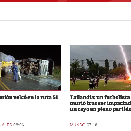
mión volcó en la ruta 51
Tailandia: un futbolista
murió tras ser impactad
un rayo en pleno partid
-
-
NALES
08:06
MUNDO
07:18