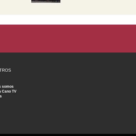
TROS
s somos
a Cano TV
s