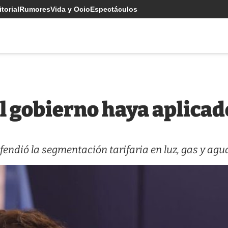
torial
Rumores
Vida y Ocio
Espectáculos
l gobierno haya aplicad
endió la segmentación tarifaria en luz, gas y agu