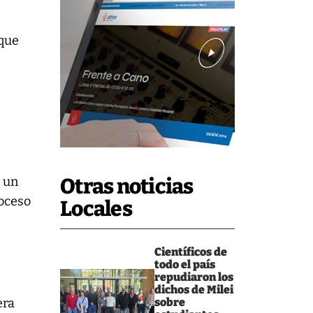
 que
i un
Otras noticias
roceso
Locales
Científicos de
todo el país
repudiaron los
dichos de Milei
era
sobre