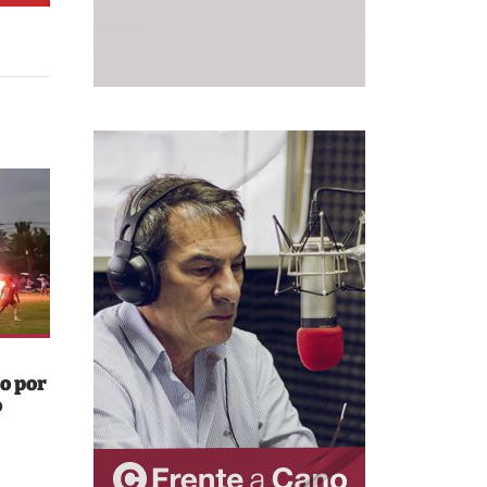
o por
o