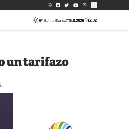
Buscar:
12:32
6º
Bahía Blanca
6.8.2026
o un tarifazo
a.