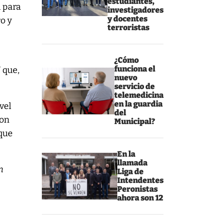
estudiantes,
n para
investigadores
y docentes
ro y
terroristas
¿Cómo
funciona el
 que,
nuevo
servicio de
telemedicina
en la guardia
vel
del
con
Municipal?
 que
En la
llamada
n
Liga de
Intendentes
Peronistas
ahora son 12