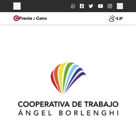
Buscar:
4.8º