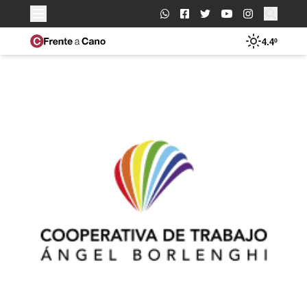
Buscar:
4.4º