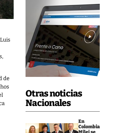
 Luis
s,
d de
chos
Otras noticias
el
Nacionales
ca
En
Colombia
Milei se