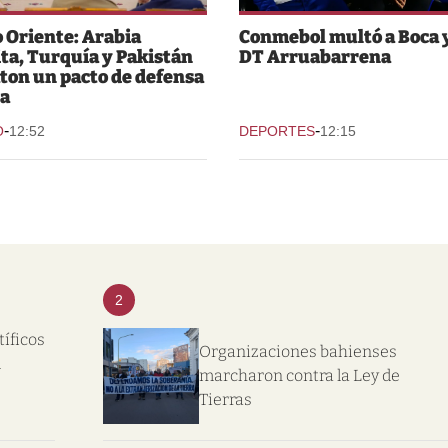
 Oriente: Arabia
Conmebol multó a Boca y
ta, Turquía y Pakistán
DT Arruabarrena
ton un pacto de defensa
a
-
-
O
12:52
DEPORTES
12:15
2
tíficos
Organizaciones bahienses
l
marcharon contra la Ley de
Tierras