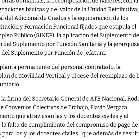
e otras demandas, la recomposición de haberes, con la
gnaciones básicas y del valor de la Unidad Retributiva;
 del Adicional de Grados y la equiparación de los
tación y Formación Funcional fijados que estipula el
pleo Público (SINEP); la aplicación del Suplemento d
n del Suplemento por Función Sanitaria y la jerarquiz
ón del Suplemento por Función de Jefatura.
 a planta permanente del personal contratado, la
an de Movilidad Vertical y el cese del reemplazo de 
untario.
 la firma del Secretario General de ATE Nacional, Rod
de Convenios Colectivos de Trabajo, Flavio Vergara,
mento que atraviesan las y los docentes civiles y el
 la falta de cumplimiento del compromiso de pago de
 para las y los docentes civiles, “que además de result