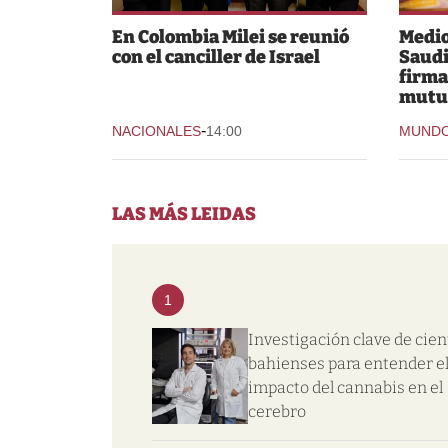
En Colombia Milei se reunió
Medio
con el canciller de Israel
Saudi
firma
mutu
-
NACIONALES
14:00
MUND
LAS MÁS LEIDAS
1
Investigación clave de cien
bahienses para entender e
impacto del cannabis en el
cerebro