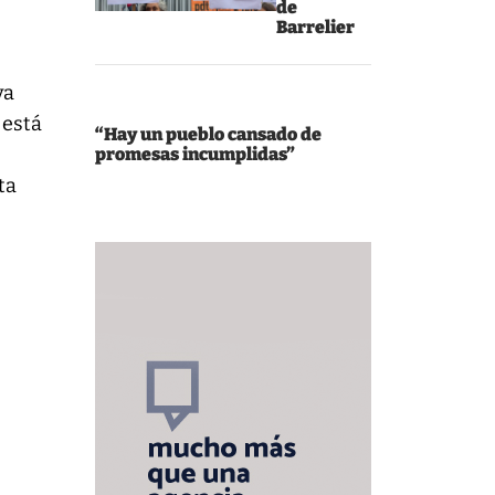
de
Barrelier
va
 está
“Hay un pueblo cansado de
promesas incumplidas”
ta