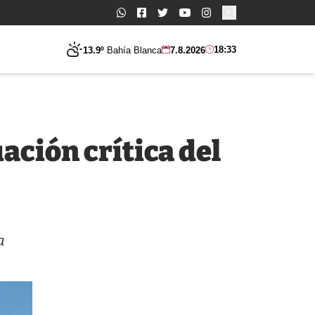
Buscar:
18:33
13.9º
Bahía Blanca
7.8.2026
uación crítica del
a