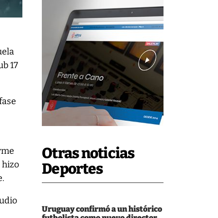
uela
ub 17
 fase
Otras noticias
irme
 hizo
Deportes
e.
audio
Uruguay confirmó a un histórico
futbolista como nuevo director