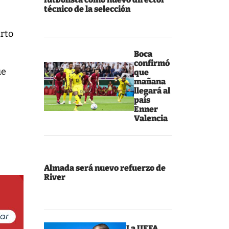
técnico de la selección
arto
Boca
confirmó
ue
que
mañana
llegará al
país
Enner
Valencia
Almada será nuevo refuerzo de
River
La UEFA