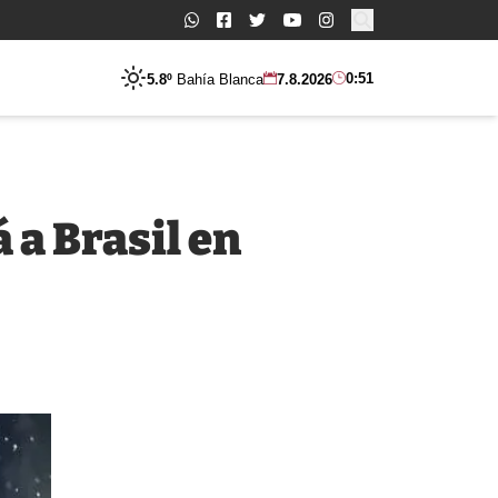
Buscar:
0:51
5.8º
Bahía Blanca
7.8.2026
 a Brasil en