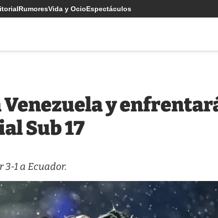
torial
Rumores
Vida y Ocio
Espectáculos
 Venezuela y enfrentará
al Sub 17
r 3-1 a Ecuador.