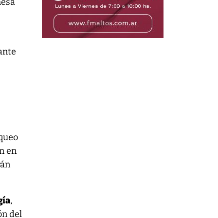
mesa
ante
nqueo
n en
rán
gía
,
ón del