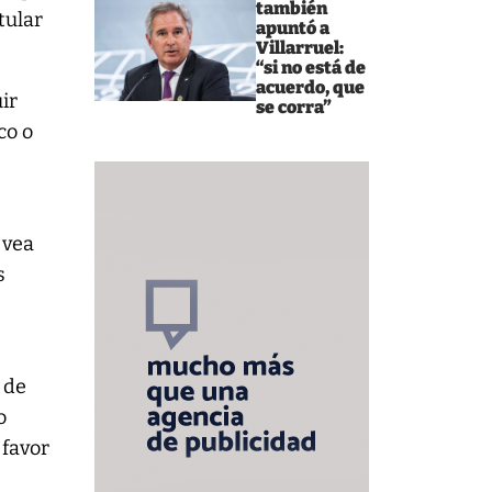
también
itular
apuntó a
Villarruel:
“si no está de
acuerdo, que
ir
se corra”
co o
s
 vea
s
 de
o
 favor