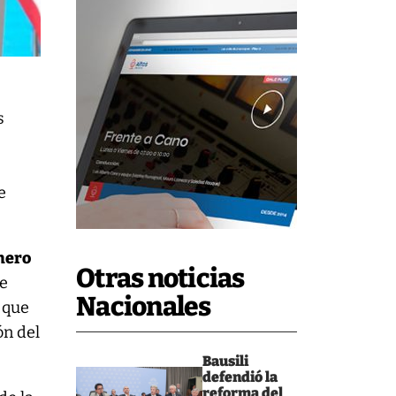
s
e
enero
Otras noticias
ue
Nacionales
s que
ón del
Bausili
defendió la
reforma del