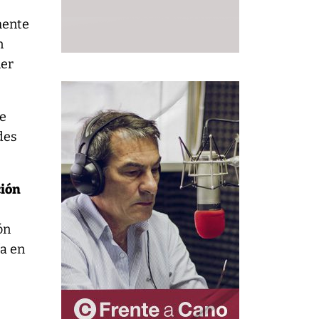
mente
n
ner
de
des
ción
ón
ía en