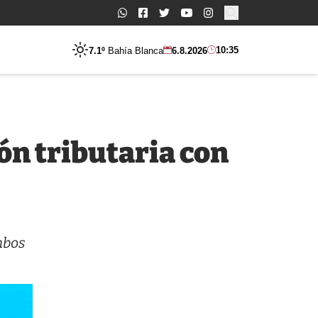
Buscar:
10:35
7.1º
Bahía Blanca
6.8.2026
ón tributaria con
mbos