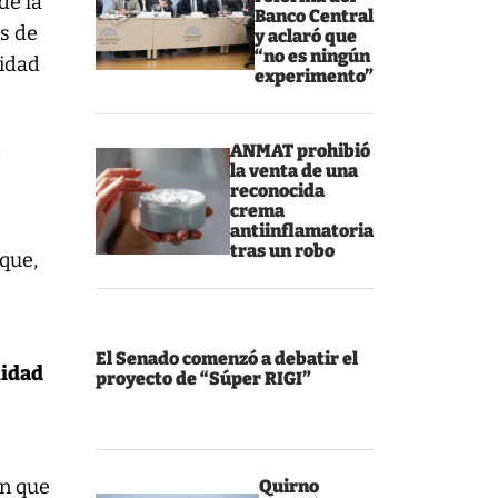
de la
Banco Central
es de
y aclaró que
“no es ningún
lidad
experimento”
a
ANMAT prohibió
la venta de una
reconocida
crema
antiinflamatoria
tras un robo
que,
e
El Senado comenzó a debatir el
nidad
proyecto de “Súper RIGI”
en que
Quirno