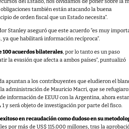
ecursos del Estado, nos olvidamos de poner sobre la 
 obligaciones también están atacando la buena
cipio de orden fiscal que un Estado necesita”.
ador Stanley aseguró que este acuerdo “es muy import
, ya que habilitará información recíproca”.
 100 acuerdos bilaterales
, por lo tanto es un paso
atir la evasión que afecta a ambos países”, puntualizó
da apuntan a los contribuyentes que eludieron el bla
a administración de Mauricio Macri, que se refugiaro
 de información de EEUU con la Argentina, ahora esta
 y será objeto de investigación por parte del fisco.
 exitoso en recaudación como dudoso en su metodolo
ales por más de US$ 115.000 millones, tras la aprobaci