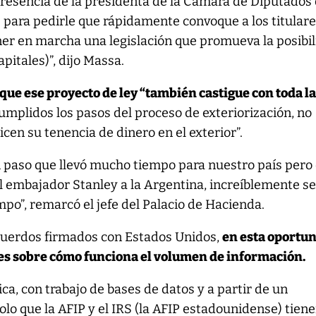
resencia de la presidenta de la Cámara de Diputados 
 para pedirle que rápidamente convoque a los titular
ner en marcha una legislación que promueva la posibi
apitales)”, dijo Massa.
 que ese proyecto de ley “también castigue con toda l
cumplidos los pasos del proceso de exteriorización, no
cen su tenencia de dinero en el exterior”.
paso que llevó mucho tiempo para nuestro país pero 
del embajador Stanley a la Argentina, increíblemente s
po”, remarcó el jefe del Palacio de Hacienda.
acuerdos firmados con Estados Unidos,
en esta oportu
 es sobre cómo funciona el volumen de información.
a, con trabajo de bases de datos y a partir de un
o que la AFIP y el IRS (la AFIP estadounidense) tien