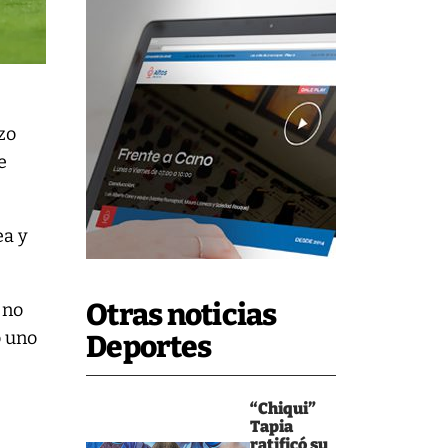
azo
e
ea y
Otras noticias
 no
o uno
Deportes
“Chiqui”
Tapia
ratificó su