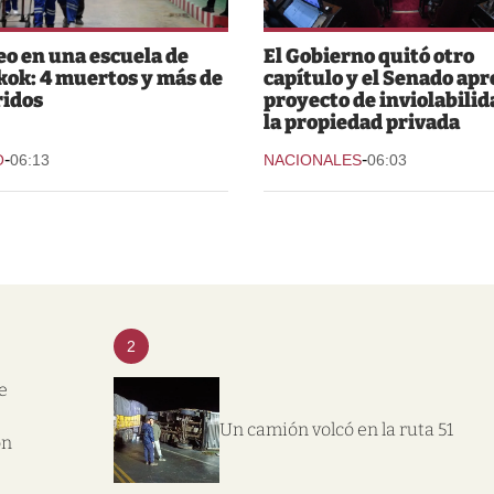
eo en una escuela de
El Gobierno quitó otro
ok: 4 muertos y más de
capítulo y el Senado apr
ridos
proyecto de inviolabilid
la propiedad privada
-
-
O
06:13
NACIONALES
06:03
2
e
Un camión volcó en la ruta 51
on