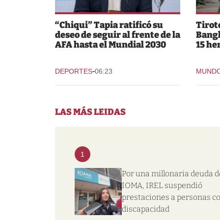
“Chiqui” Tapia ratificó su
Tirot
deseo de seguir al frente de la
Bangk
AFA hasta el Mundial 2030
15 he
-
DEPORTES
06:23
MUND
LAS MÁS LEIDAS
1
Por una millonaria deuda d
IOMA, IREL suspendió
prestaciones a personas c
discapacidad