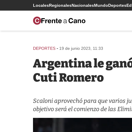
Locales
Regionales
Nacionales
Mundo
Deportes
Edi
-
DEPORTES
19 de junio 2023, 11:33
Argentina le ganó
Cuti Romero
Scaloni aprovechó para que varios j
objetivo será el comienzo de las Eli