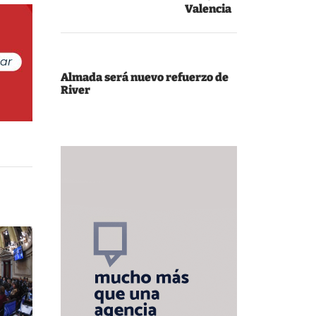
Valencia
Almada será nuevo refuerzo de
River