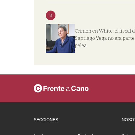
3
Crimen en White: el fiscal d
Santiago Vega no era parte 
pelea
SECCIONES
NOSO