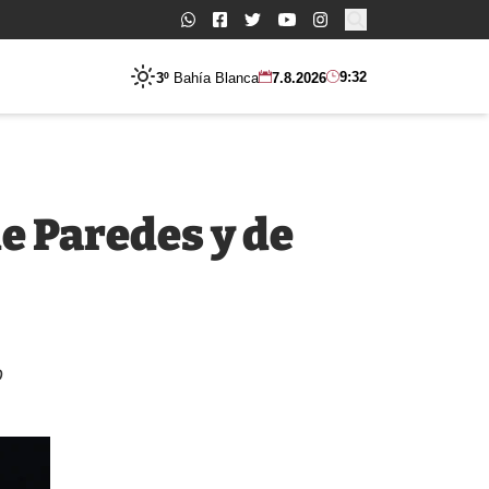
Buscar:
9:32
3º
Bahía Blanca
7.8.2026
de Paredes y de
o