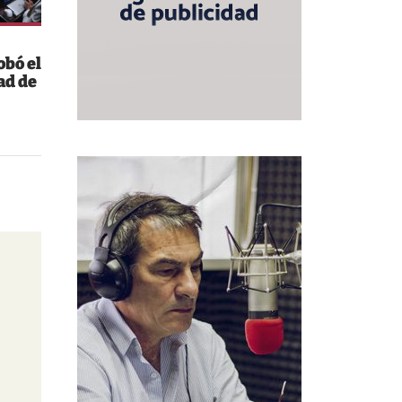
obó el
ad de