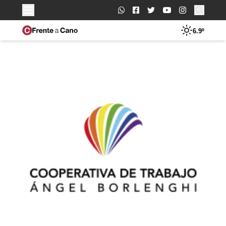
Buscar:
6.9º