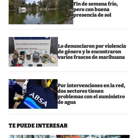
Fin de semana frío,
pero con buena
presencia de sol
Lo denunciaron por violencia
de género y le encontraron
varios frascos de marihuana
Por intervenciones en la red,
dos sectores tienen
problemas con el suministro
de agua
TE PUEDE INTERESAR