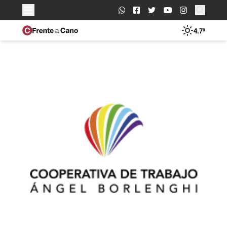
Buscar:
4.7º