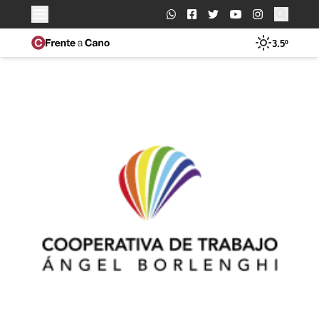
Buscar:
3.5º