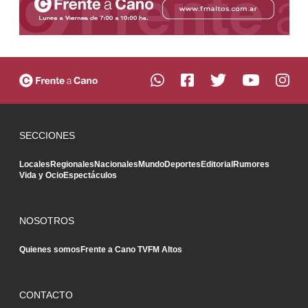
SECCIONES
Locales
Regionales
Nacionales
Mundo
Deportes
Editorial
Rumores
Vida y Ocio
Espectáculos
NOSOTROS
Quienes somos
Frente a Cano TV
FM Altos
CONTACTO