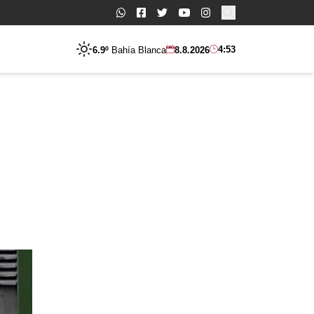
Buscar:
4:53
6.9º
Bahía Blanca
8.8.2026