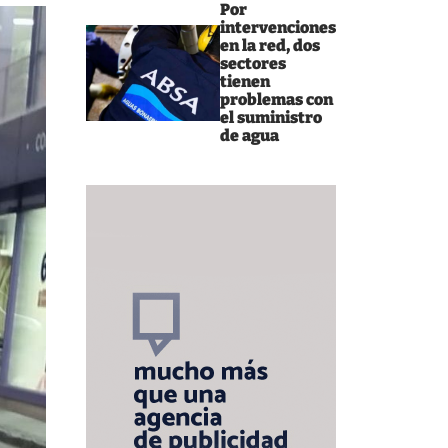
Por
intervenciones
en la red, dos
sectores
tienen
problemas con
el suministro
de agua