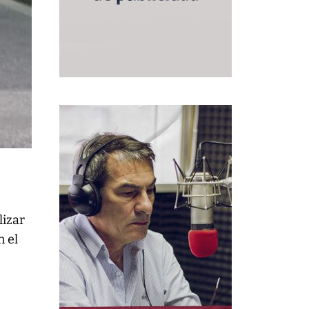
lizar
n el