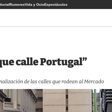
torial
Rumores
Vida y Ocio
Espectáculos
que calle Portugal”
alización de las calles que rodean al Mercado