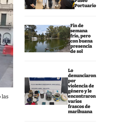
Paseo
Portuario
Fin de
semana
frío, pero
con buena
presencia
de sol
Lo
denunciaron
por
violencia de
género y le
encontraron
 las
varios
frascos de
marihuana