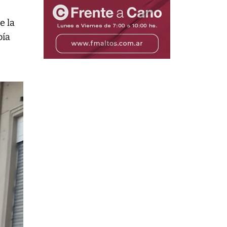
e la
bía