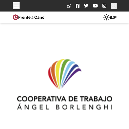
Buscar:
6.8º