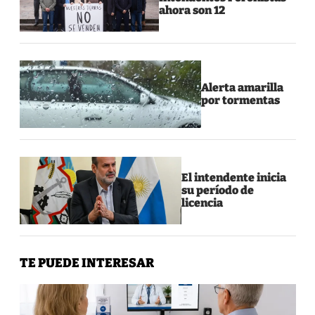
ahora son 12
Alerta amarilla
por tormentas
El intendente inicia
su período de
licencia
TE PUEDE INTERESAR