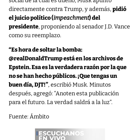
social de la cual es dueño, Musk apuntó
directamente contra Trump, y además,
pidió
el juicio político (
impeachment
) del
presidente
, proponiendo al senador J.D. Vance
como su reemplazo.
“Es hora de soltar la bomba:
@realDonaldTrump está en los archivos de
Epstein. Esa es la verdadera razón por la que
no se han hecho públicos. ¡Que tengas un
buen día, DJT!”
, escribió Musk. Minutos
después, agregó: “Anoten esta publicación
para el futuro. La verdad saldrá a la luz”.
Fuente: Ámbito