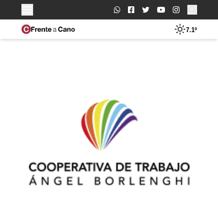
Buscar:
7.1º