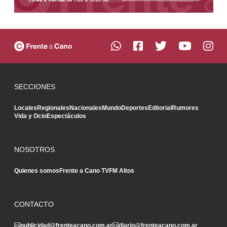
SECCIONES
Locales
Regionales
Nacionales
Mundo
Deportes
Editorial
Rumores
Vida y Ocio
Espectáculos
NOSOTROS
Quienes somos
Frente a Cano TV
FM Altos
CONTACTO
publicidad@frenteacano.com.ar
diario@frenteacano.com.ar