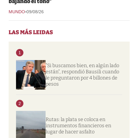
bajando el tono”
-
MUNDO
09/08/26
LAS MÁS LEIDAS
1
“Si buscamos bien, en algún lado
están”, respondió Bausili cuando
le preguntaron por 4 billones de
pesos
2
Rutas: la plata se coloca en
instrumentos financieros en
lugar de hacer asfalto