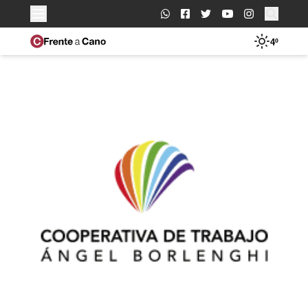
Buscar:
4º