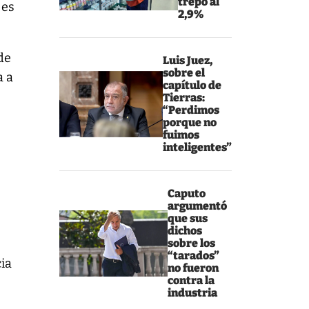
trepó al
 es
2,9%
de
Luis Juez,
sobre el
a a
capítulo de
Tierras:
“Perdimos
porque no
fuimos
inteligentes”
Caputo
argumentó
que sus
dichos
sobre los
“tarados”
cia
no fueron
contra la
industria