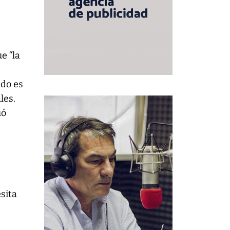
e “la
ndo es
les.
uó
esita