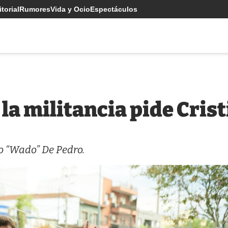
torial
Rumores
Vida y Ocio
Espectáculos
la militancia pide Cris
do “Wado” De Pedro.