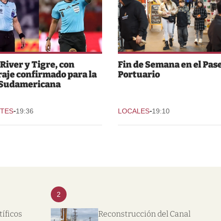
 River y Tigre, con
Fin de Semana en el Pas
raje confirmado para la
Portuario
 Sudamericana
-
-
TES
19:36
LOCALES
19:10
2
tíficos
Reconstrucción del Canal