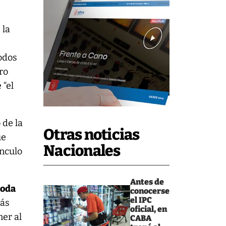
 la
Todos
tro
 “el
 de la
Otras noticias
ue
Nacionales
ínculo
Antes de
toda
conocerse
el IPC
más
oficial, en
ner al
CABA