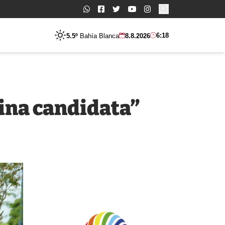
Buscar:
6:18
5.5º
Bahía Blanca
8.8.2026
tina candidata”