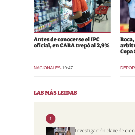
Antes de conocerse el IPC
Boca,
oficial, en CABA trepó al 2,9%
arbit
Copa
-
NACIONALES
19:47
DEPOR
LAS MÁS LEIDAS
1
Investigación clave de cien