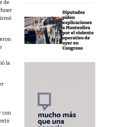
te de
rchner
Diputados
piden
firmó
explicaciones
a Monteoliva
por el violento
operativo de
ieron
ayer en
e
Congreso
ió la
er
r con
exto