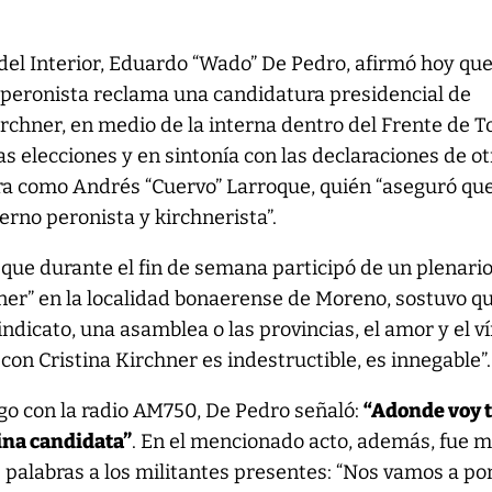
 del Interior, Eduardo “Wado” De Pedro, afirmó hoy que
 peronista reclama una candidatura presidencial de
irchner, en medio de la interna dentro del Frente de 
las elecciones y en sintonía con las declaraciones de o
a como Andrés “Cuervo” Larroque, quién “aseguró que
erno peronista y kirchnerista”.
 que durante el fin de semana participó de un plenario
ner” en la localidad bonaerense de Moreno, sostuvo q
ndicato, una asamblea o las provincias, el amor y el v
con Cristina Kirchner es indestructible, es innegable”.
logo con la radio AM750, De Pedro señaló:
“Adonde voy 
tina candidata”
. En el mencionado acto, además, fue 
s palabras a los militantes presentes: “Nos vamos a po