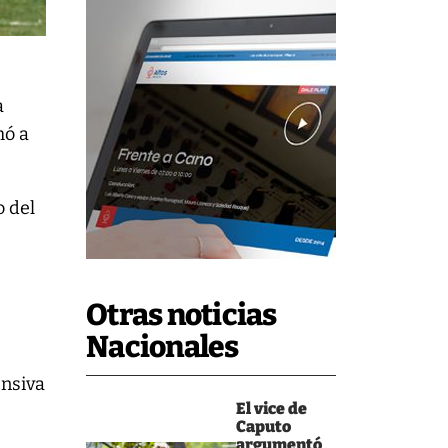
a
mó a
o del
Otras noticias
Nacionales
ensiva
El vice de
Caputo
argumentó