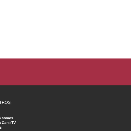
TROS
s somos
a Cano TV
s