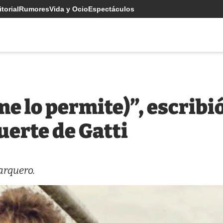
torial
Rumores
Vida y Ocio
Espectáculos
me lo permite)”, escribi
uerte de Gatti
arquero.