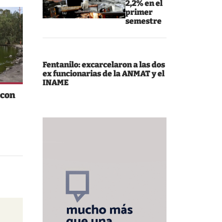
2,2% en el
primer
semestre
Fentanilo: excarcelaron a las dos
ex funcionarias de la ANMAT y el
INAME
 con