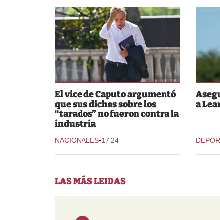
El vice de Caputo argumentó
Asegu
que sus dichos sobre los
a Lea
“tarados” no fueron contra la
industria
-
NACIONALES
17:24
DEPOR
LAS MÁS LEIDAS