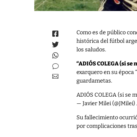
Como es de público cono
histórica del fútbol arg
los saludos.
“ADIÓS COLEGA (si se m
exarquero en su época “
guardametas.
ADIÓS COLEGA (si se me
— Javier Milei (@JMilei)
Su fallecimiento ocurri
por complicaciones tra