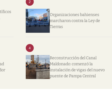
2
tíficos
Organizaciones bahienses
l
marcharon contra la Ley de
Tierras
4
Reconstrucción del Canal
dad
Maldonado: comenzó la
dor
instalación de vigas del nuevo
puente de Pampa Central