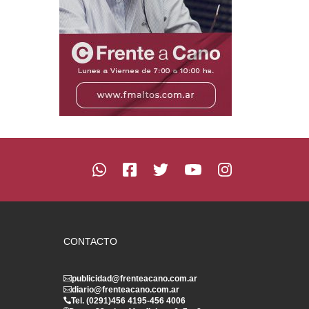
CONTACTO
publicidad@frenteacano.com.ar
diario@frenteacano.com.ar
Tel. (0291)
456 4195
-
456 4006