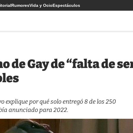
torial
Rumores
Vida y Ocio
Espectáculos
o de Gay de “falta de se
bles
o explique por qué solo entregó 8 de los 250
bía anunciado para 2022.