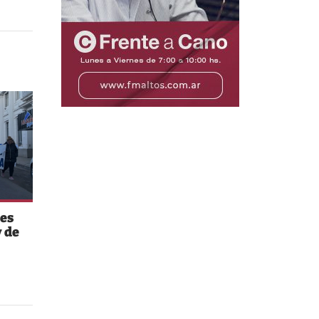
es
 de