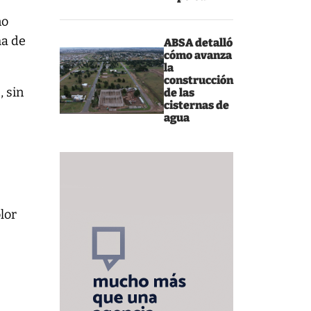
ño
ma de
ABSA detalló
cómo avanza
la
construcción
 sin
de las
cisternas de
s
agua
lor