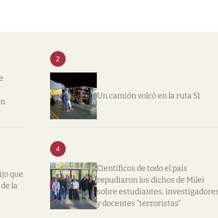
2
e
Un camión volcó en la ruta 51
on
4
Científicos de todo el país
ijo que
repudiaron los dichos de Milei
de la
sobre estudiantes, investigadore
y docentes “terroristas”