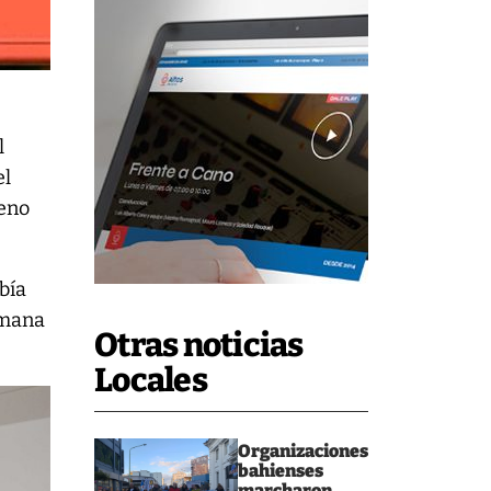
l
el
reno
abía
emana
Otras noticias
Locales
Organizaciones
bahienses
marcharon