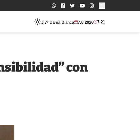
Buscar:
7:21
3.7º
Bahía Blanca
7.8.2026
nsibilidad” con