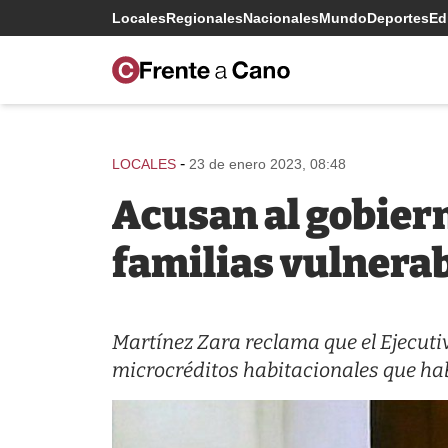
Locales
Regionales
Nacionales
Mundo
Deportes
Edi
-
LOCALES
23 de enero 2023, 08:48
Acusan al gobiern
familias vulnera
Martínez Zara reclama que el Ejecutiv
microcréditos habitacionales que ha