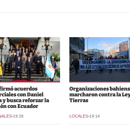
 firmó acuerdos
Organizaciones bahiens
ciales con Daniel
marcharon contra la Ley
 y busca reforzar la
Tierras
ión con Ecuador
-
-
NALES
19:28
LOCALES
19:14