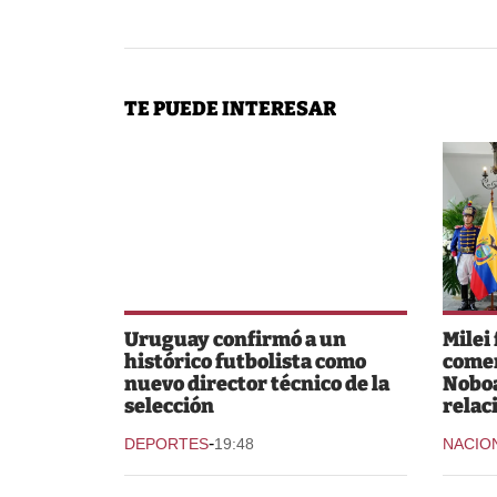
TE PUEDE INTERESAR
Uruguay confirmó a un
Milei
histórico futbolista como
comer
nuevo director técnico de la
Noboa
selección
relac
-
DEPORTES
19:48
NACIO