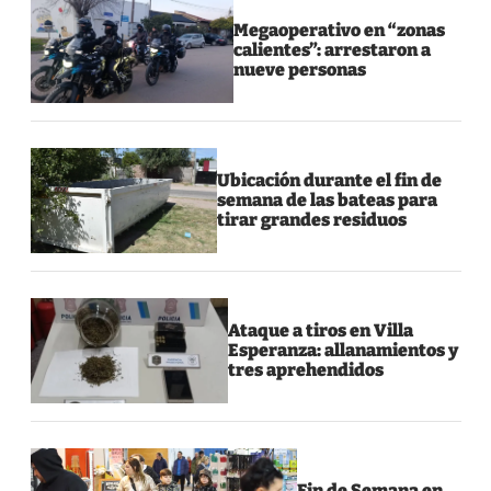
Megaoperativo en “zonas
calientes”: arrestaron a
nueve personas
Ubicación durante el fin de
semana de las bateas para
tirar grandes residuos
Ataque a tiros en Villa
Esperanza: allanamientos y
tres aprehendidos
Fin de Semana en