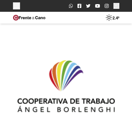
Buscar:
2.4º