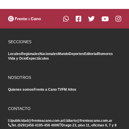
SECCIONES
Locales
Regionales
Nacionales
Mundo
Deportes
Editorial
Rumores
Vida y Ocio
Espectáculos
NOSOTROS
Quienes somos
Frente a Cano TV
FM Altos
CONTACTO
publicidad@frenteacano.com.ar
diario@frenteacano.com.ar
Tel. (0291)
456 4195
-
456 4006
Drago 23, piso 11, oficinas 6, 7 y 8