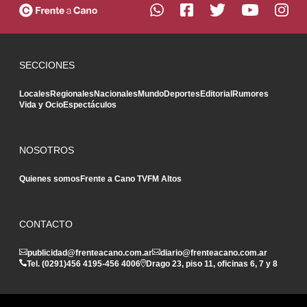
SECCIONES
Locales
Regionales
Nacionales
Mundo
Deportes
Editorial
Rumores
Vida y Ocio
Espectáculos
NOSOTROS
Quienes somos
Frente a Cano TV
FM Altos
CONTACTO
publicidad@frenteacano.com.ar
diario@frenteacano.com.ar
Tel. (0291)
456 4195
-
456 4006
Drago 23, piso 11, oficinas 6, 7 y 8