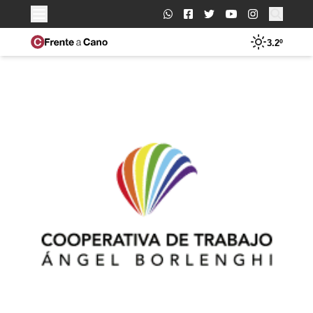
Buscar:
3.2º