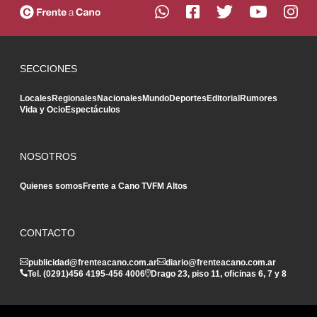
SECCIONES
Locales
Regionales
Nacionales
Mundo
Deportes
Editorial
Rumores
Vida y Ocio
Espectáculos
NOSOTROS
Quienes somos
Frente a Cano TV
FM Altos
CONTACTO
publicidad@frenteacano.com.ar
diario@frenteacano.com.ar
Tel. (0291)
456 4195
-
456 4006
Drago 23, piso 11, oficinas 6, 7 y 8