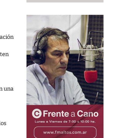
lación
iten
en una
los