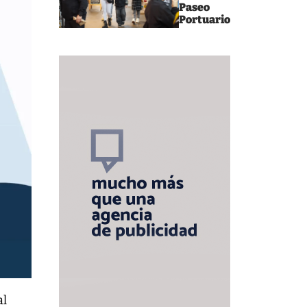
Paseo
Portuario
al