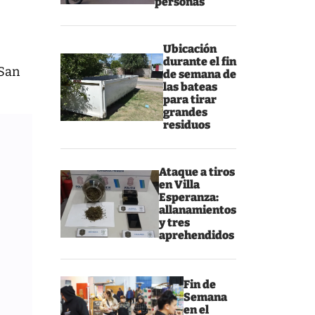
personas
Ubicación
durante el fin
“San
de semana de
las bateas
para tirar
grandes
residuos
Ataque a tiros
en Villa
Esperanza:
allanamientos
y tres
aprehendidos
Fin de
Semana
en el