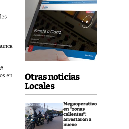
les
 nunca
ue
Otras noticias
os en
.
Locales
Megaoperativo
en “zonas
calientes”:
arrestaron a
nueve