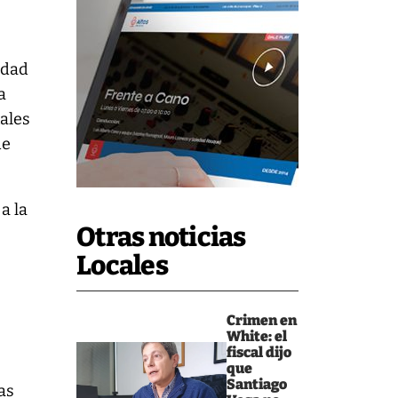
idad
a
nales
de
a la
Otras noticias
Locales
Crimen en
White: el
fiscal dijo
que
Santiago
as