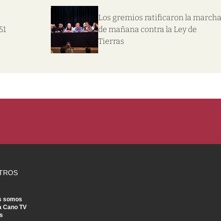
Los gremios ratificaron la march
51
de mañana contra la Ley de
Tierras
TROS
s somos
a Cano TV
s