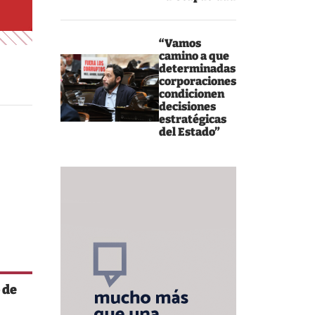
“Vamos
camino a que
determinadas
corporaciones
condicionen
decisiones
estratégicas
del Estado”
 de