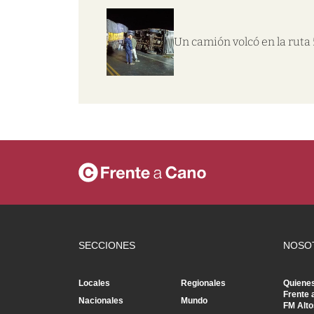
Un camión volcó en la ruta 
SECCIONES
NOSO
Locales
Regionales
Quiene
Frente 
Nacionales
Mundo
FM Alto