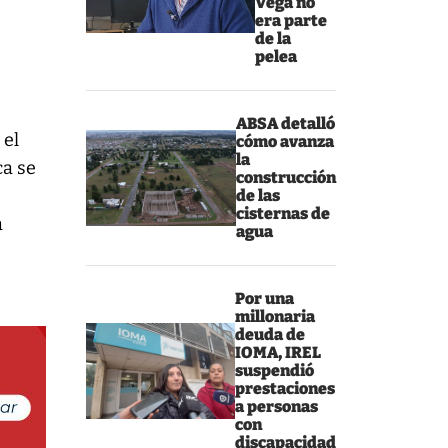
Vega no
era parte
de la
pelea
ABSA detalló
 el
cómo avanza
la
ca se
construcción
de las
cisternas de
a
agua
Por una
millonaria
deuda de
IOMA, IREL
suspendió
prestaciones
a personas
con
discapacidad