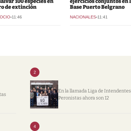
salvar 100 especies en
ejercicios conjuntos en 
ro de extinción
Base Puerto Belgrano
-
-
 OCIO
11:46
NACIONALES
11:41
2
En la llamada Liga de Intendentes
tas
Peronistas ahora son 12
4