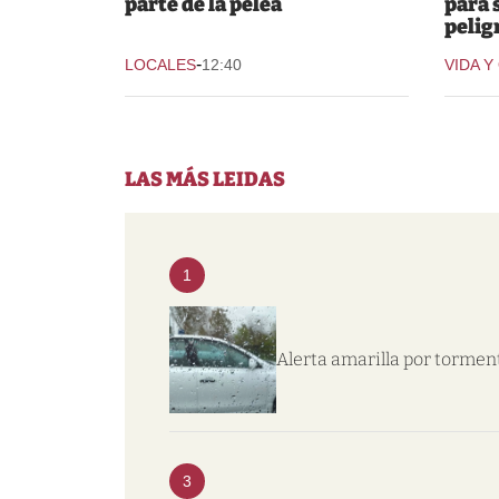
parte de la pelea
para 
pelig
-
LOCALES
12:40
VIDA Y
LAS MÁS LEIDAS
1
Alerta amarilla por tormen
3