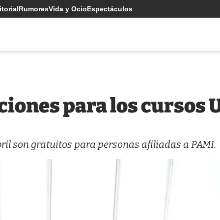
torial
Rumores
Vida y Ocio
Espectáculos
pciones para los cursos
abril son gratuitos para personas afiliadas a PAMI.