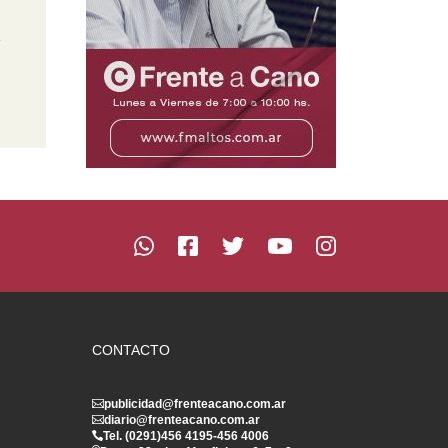
a
CONTACTO
publicidad@frenteacano.com.ar
diario@frenteacano.com.ar
Tel. (0291)
456 4195
-
456 4006