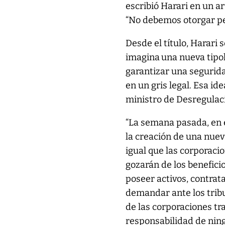
escribió Harari en un a
“No debemos otorgar per
Desde el título, Harari 
imagina
una nueva tipo
garantizar una segurida
en un gris legal. Esa id
ministro de Desregulac
“La semana pasada, en e
la creación de una nuev
igual que las corporaci
gozarán de los benefici
poseer activos, contrat
demandar ante los tribu
de las corporaciones tra
responsabilidad de nin