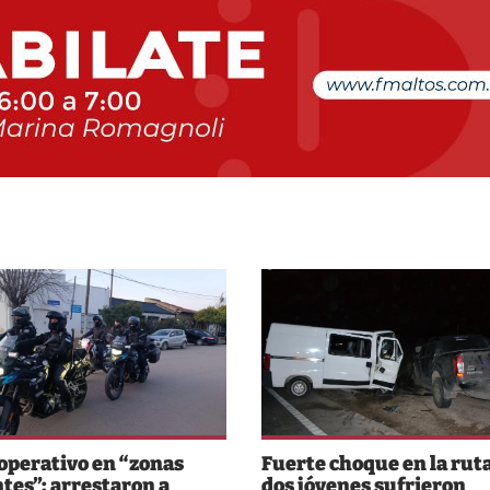
perativo en “zonas
Fuerte choque en la ruta
ntes”: arrestaron a
dos jóvenes sufrieron