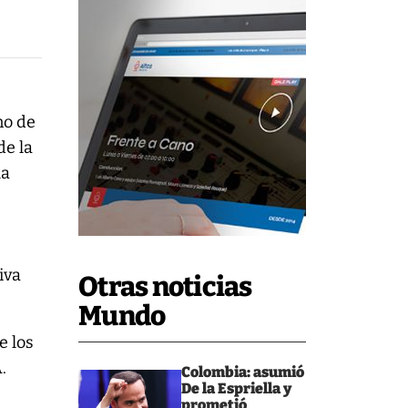
no de
de la
la
iva
Otras noticias
Mundo
e los
.
Colombia: asumió
De la Espriella y
prometió