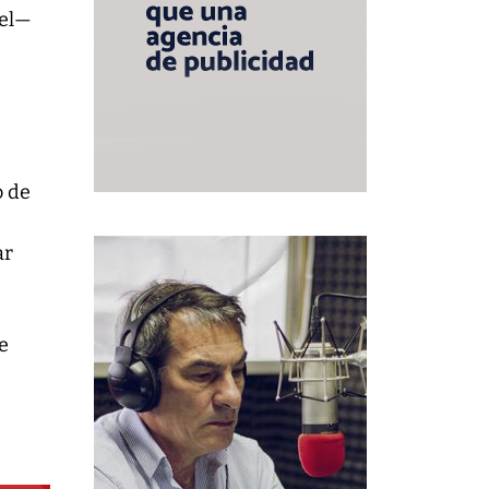
cel—
a
o de
ar
e
e