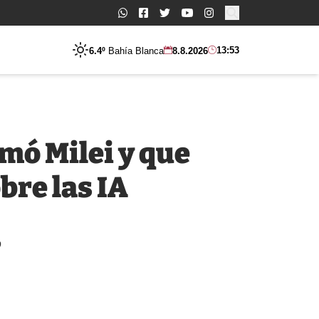
Buscar:
13:53
6.4º
Bahía Blanca
8.8.2026
rmó Milei y que
bre las IA
o