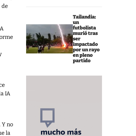
s de
Tailandia:
un
futbolista
IA
murió tras
norme
ser
impactado
por un rayo
y
en pleno
partido
oce
la IA
. Y no
ue la