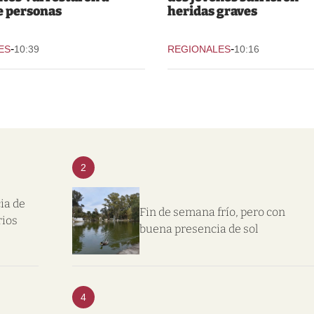
e personas
heridas graves
-
-
ES
10:39
REGIONALES
10:16
2
ia de
Fin de semana frío, pero con
rios
buena presencia de sol
4