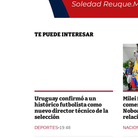
TE PUEDE INTERESAR
Uruguay confirmó a un
Milei
histórico futbolista como
comer
nuevo director técnico de la
Noboa
selección
relac
-
DEPORTES
19:48
NACIO