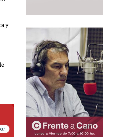
ta y
de