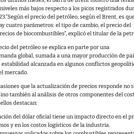
os últimos meses, el barril de Brent mostró una tend
n niveles más bajos respecto a los picos registrados du
3.“Según el precio del petróleo, según el Brent, es qu
 cuatro parámetros: el tipo de cambio, el precio del
ecios de biocombustibles”, explicó el titular de la petr
ecio del petróleo se explica en parte por una
emanda global, sumada a una mayor producción de pa
a estabilidad alcanzada en algunos conflictos geopolít
el mercado.
casiones que la actualización de precios responde no s
ino también al análisis de otros componentes del cos
 ellos destacan:
iación del dólar oficial tiene un impacto directo en el p
s y en los costos logísticos de la industria.
impuestos aplicados sobre los combustibles represen