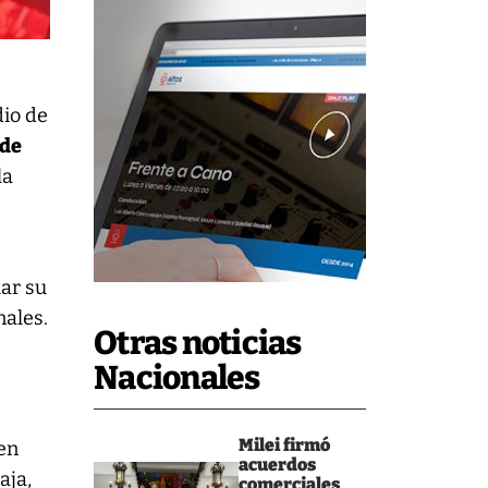
dio de
 de
la
ar su
nales.
Otras noticias
Nacionales
Milei firmó
 en
acuerdos
aja,
comerciales