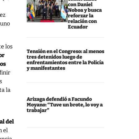
con Daniel
Noboa y busca
vez
reforzar la
relación con
 uno
Ecuador
e los
Tensión en el Congreso: al menos
or
tres detenidos luego de
enfrentamientos entre la Policía
los
y manifestantes
inir
s
ta la
Arizaga defendió a Facundo
Moyano: “Tuve un brote, lo voy a
trabajar”
al del
n el