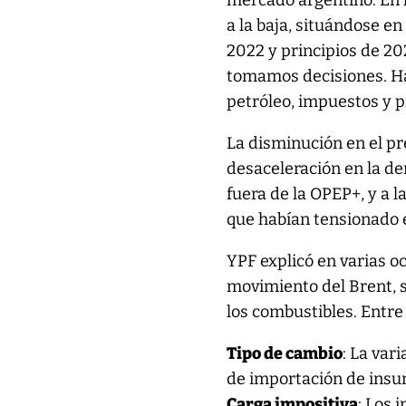
mercado argentino. En l
a la baja, situándose e
2022 y principios de 202
tomamos decisiones. Hay
petróleo, impuestos y pr
La disminución en el pr
desaceleración en la d
fuera de la OPEP+, y a l
que habían tensionado 
YPF explicó en varias o
movimiento del Brent, s
los combustibles. Entre
Tipo de cambio
: La var
de importación de insumo
Carga impositiva
: Los 