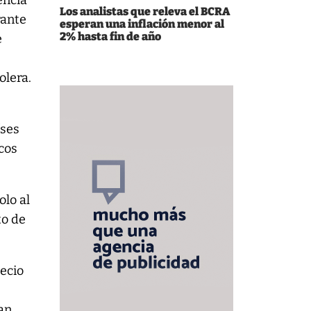
encia
Los analistas que releva el BCRA
rante
esperan una inflación menor al
2% hasta fin de año
e
olera.
íses
icos
olo al
to de
recio
tan