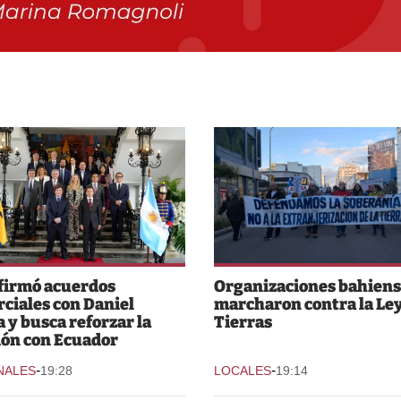
 firmó acuerdos
Organizaciones bahiens
ciales con Daniel
marcharon contra la Ley
 y busca reforzar la
Tierras
ión con Ecuador
-
-
NALES
19:28
LOCALES
19:14