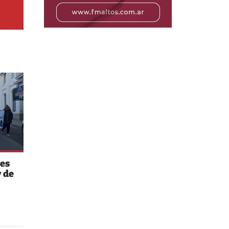
es
 de