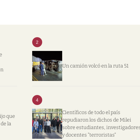
2
e
Un camión volcó en la ruta 51
on
4
Científicos de todo el país
ijo que
repudiaron los dichos de Milei
de la
sobre estudiantes, investigadore
y docentes “terroristas”