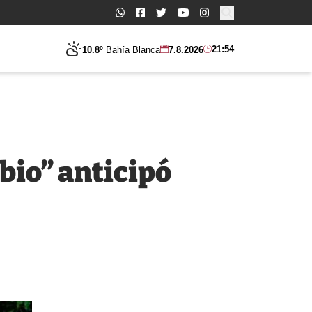
Buscar:
21:54
10.8º
Bahía Blanca
7.8.2026
bio” anticipó