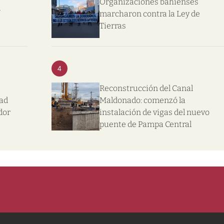
Organizaciones bahienses
l
marcharon contra la Ley de
Tierras
4
Reconstrucción del Canal
dad
Maldonado: comenzó la
dor
instalación de vigas del nuevo
puente de Pampa Central