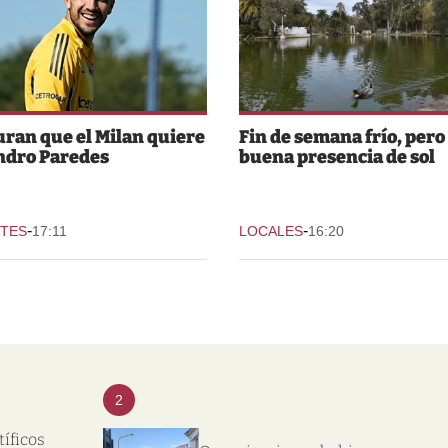
ran que el Milan quiere
Fin de semana frío, pero
ndro Paredes
buena presencia de sol
-
-
TES
17:11
LOCALES
16:20
2
tíficos