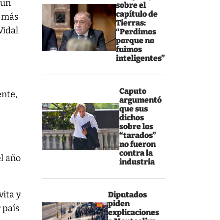
 un
sobre el
capítulo de
o más
Tierras:
Vidal
“Perdimos
porque no
fuimos
inteligentes”
Caputo
ente,
argumentó
que sus
dichos
sobre los
“tarados”
no fueron
contra la
el año
industria
vita y
Diputados
piden
 país
explicaciones