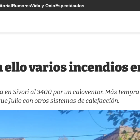
torial
Rumores
Vida y Ocio
Espectáculos
on ello varios incendios 
sa en Sívori al 3400 por un caloventor. Más tempr
que Julio con otros sistemas de calefacción.