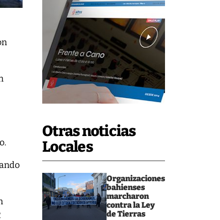
on
n
Otras noticias
o.
Locales
nando
Organizaciones
bahienses
marcharon
n
contra la Ley
de Tierras
2