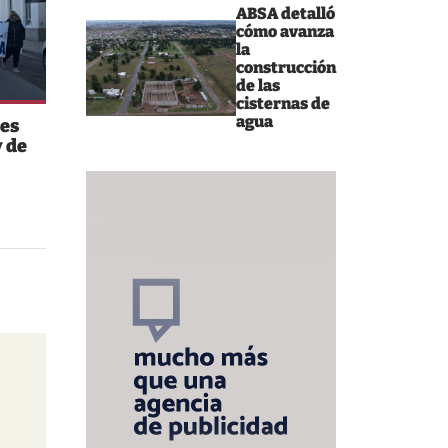
ABSA detalló
cómo avanza
la
construcción
de las
cisternas de
agua
es
 de