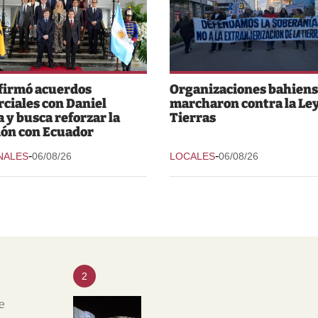
 firmó acuerdos
Organizaciones bahiens
ciales con Daniel
marcharon contra la Ley
 y busca reforzar la
Tierras
ión con Ecuador
-
-
NALES
06/08/26
LOCALES
06/08/26
2
e