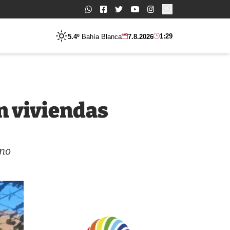
Buscar:
1:29
5.4º
Bahía Blanca
7.8.2026
en viviendas
ano