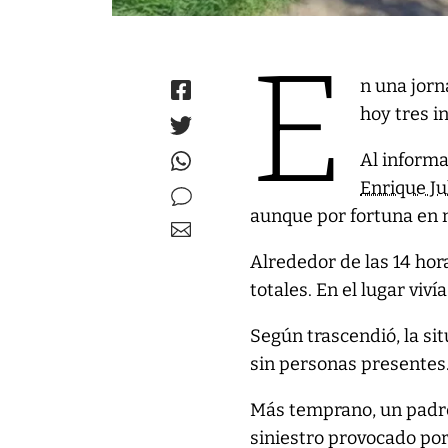
E
n una jorn
hoy tres i
Al inform
Enrique Ju
aunque por fortuna en 
Alrededor de las 14 hor
totales. En el lugar vi
Según trascendió, la si
sin personas presentes
Más temprano, un padre 
siniestro provocado por