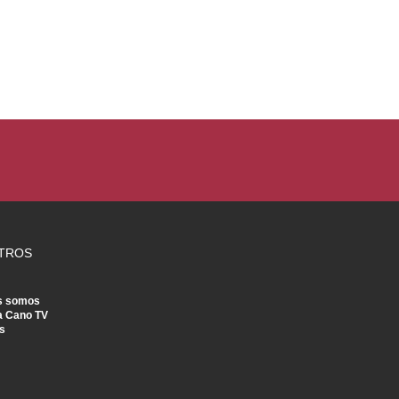
TROS
s somos
a Cano TV
s