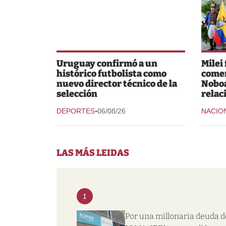
Uruguay confirmó a un
Milei
histórico futbolista como
comer
nuevo director técnico de la
Noboa
selección
relac
-
DEPORTES
06/08/26
NACIO
LAS MÁS LEIDAS
1
Por una millonaria deuda d