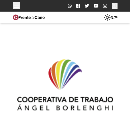
Buscar:
3.7º