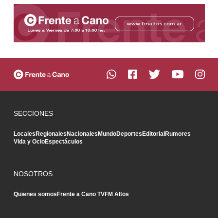
SECCIONES
Locales
Regionales
Nacionales
Mundo
Deportes
Editorial
Rumores
Vida y Ocio
Espectáculos
NOSOTROS
Quienes somos
Frente a Cano TV
FM Altos